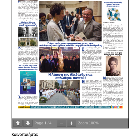
Page
1
/
4
Zoom
100%
Κοινοποιήστε: