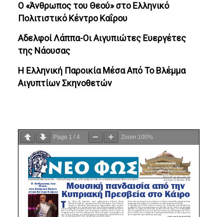
Ο «Άνθρωπος του Θεού» στο Ελληνικό
Πολιτιστικό Κέντρο Καΐρου
Αδελφοί Λάππα-Οι Αιγυπιώτες Ευεργέτες
της Νάουσας
Η Ελληνική Παροικία Μέσα Από Το Βλέμμα
Αιγυπτίων Σκηνοθετών
Page
1
/
4
Zoom
100%