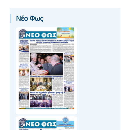
Νέο Φως