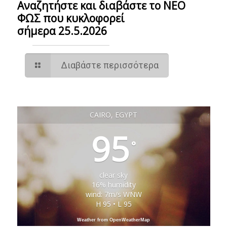
Αναζητήστε και διαβάστε το ΝΕΟ
ΦΩΣ που κυκλοφορεί
σήμερα 25.5.2026
Διαβάστε περισσότερα
CAIRO, EGYPT
95
°
clear sky
16% humidity
wind: 7m/s WNW
H 95 • L 95
Weather from OpenWeatherMap