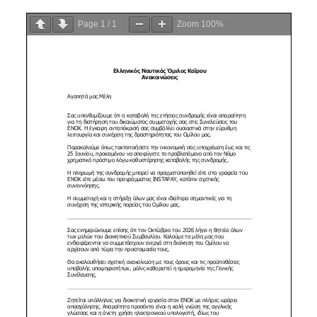
Page
1
/
1
Zoom
100%