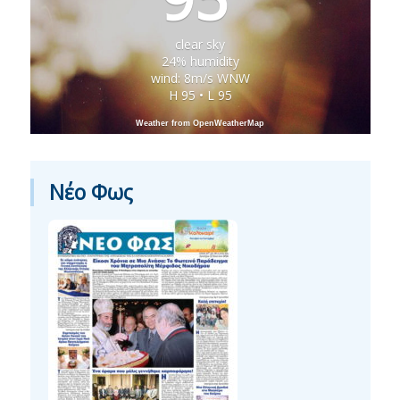
clear sky
24% humidity
wind: 8m/s WNW
H 95 • L 95
Weather from OpenWeatherMap
Νέο Φως