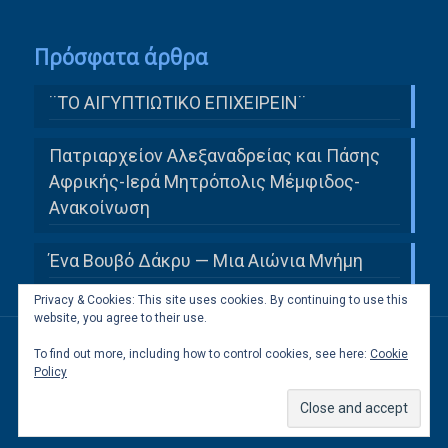
Πρόσφατα άρθρα
¨ΤΟ ΑΙΓΥΠΤΙΩΤΙΚΟ ΕΠΙΧΕΙΡΕΙΝ¨
Πατριαρχείον Αλεξαναδρείας και Πάσης
Αφρικής-Ιερά Μητρόπολις Μέμφιδος-
Ανακοίνωση
Ένα Βουβό Δάκρυ — Μια Αιώνια Μνήμη
Privacy & Cookies: This site uses cookies. By continuing to use this
website, you agree to their use.
To find out more, including how to control cookies, see here:
Cookie
All Rights Reserved to Ελληνική Κοινότητα
Policy
Καΐρου