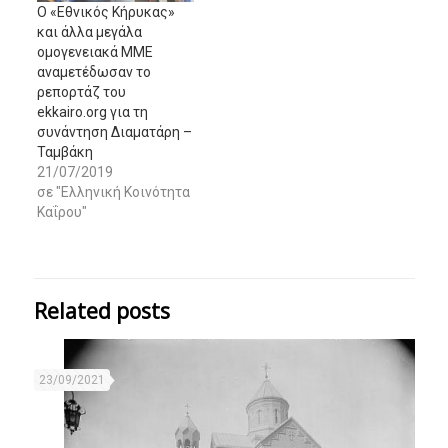
Ο «Εθνικός Κήρυκας»
και άλλα μεγάλα
ομογενειακά ΜΜΕ
αναμετέδωσαν το
ρεπορτάζ του
ekkairo.org για τη
συνάντηση Διαματάρη –
Ταμβάκη
21/07/2019
σε "Ελληνική Κοινότητα
Καΐρου"
Related posts
23/09/2021