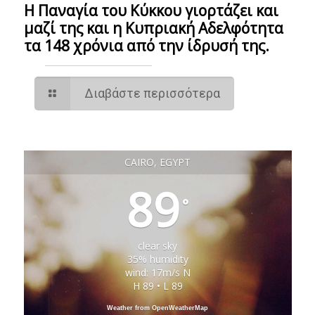
Η Παναγία του Κύκκου γιορτάζει και
μαζί της και η Κυπριακή Αδελφότητα
τα 148 χρόνια από την ίδρυσή της.
Διαβάστε περισσότερα
CAIRO, EGYPT
89
°
clear sky
35% humidity
wind: 17m/s N
H 89 • L 89
Weather from OpenWeatherMap