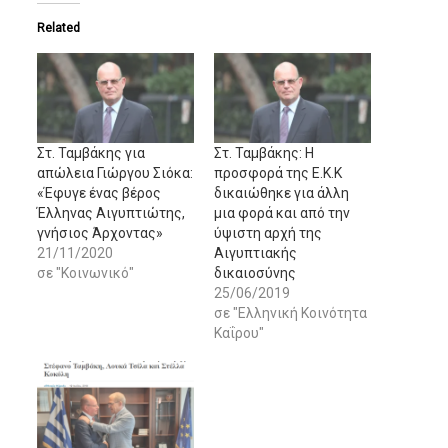
Related
Στ. Ταμβάκης για
Στ. Ταμβάκης: Η
απώλεια Γιώργου Σιόκα:
προσφορά της Ε.Κ.Κ
«Έφυγε ένας βέρος
δικαιώθηκε για άλλη
Έλληνας Αιγυπτιώτης,
μια φορά και από την
γνήσιος Άρχοντας»
ύψιστη αρχή της
21/11/2020
Αιγυπτιακής
σε "Κοινωνικό"
δικαιοσύνης
25/06/2019
σε "Ελληνική Κοινότητα
Καΐρου"