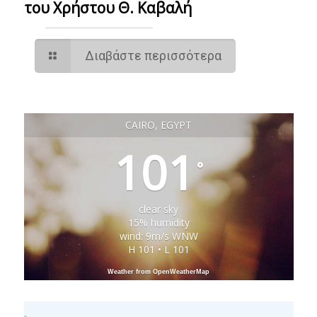
του Χρήστου Θ. Καβαλή
Διαβάστε περισσότερα
CAIRO, EGYPT
101
°
clear sky
15% humidity
wind: 9m/s WNW
H 101 • L 101
Weather from OpenWeatherMap