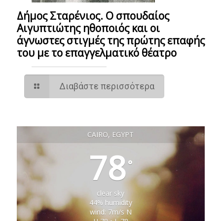
Δήμος Σταρένιος. Ο σπουδαίος
Αιγυπτιώτης ηθοποιός και οι
άγνωστες στιγμές της πρώτης επαφής
του με το επαγγελματικό θέατρο
Διαβάστε περισσότερα
CAIRO, EGYPT
78
°
clear sky
44% humidity
wind: 7m/s N