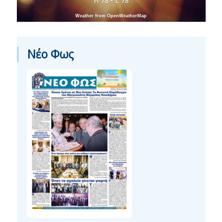
H 78 • L 78
Weather from OpenWeatherMap
Νέο Φως