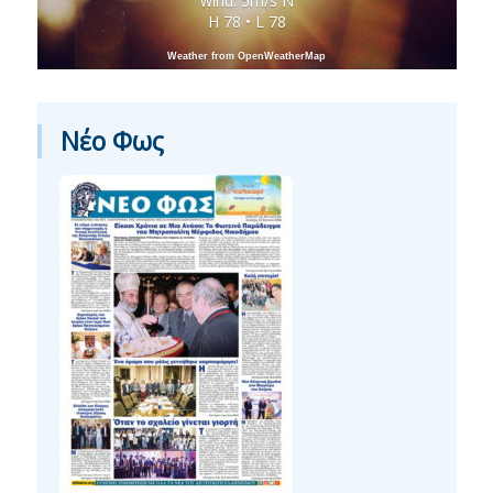
wind: 5m/s N
H 78 • L 78
Weather from OpenWeatherMap
Νέο Φως