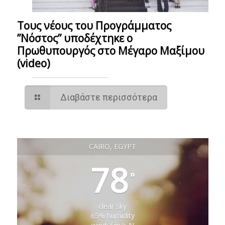
Τους νέους του Προγράμματος
”Νόστος” υποδέχτηκε ο
Πρωθυπουργός στο Μέγαρο Μαξίμου
(video)
Διαβάστε περισσότερα
CAIRO, EGYPT
78
°
clear sky
65% humidity