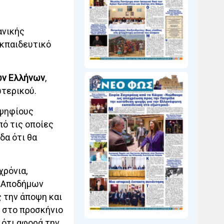
ανικής
εκπαιδευτικό
ων Ελλήνων
,
ωτερικού.
οψηφίους
πό τις οποίες
δα ότι θα
χρόνια,
ν Αποδήμων
 την άποψη και
 στο προσκήνιο
 ότι αφορά την