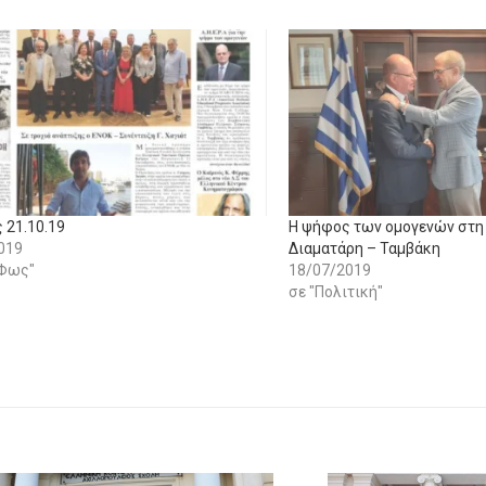
 21.10.19
Η ψήφος των ομογενών στη
019
Διαματάρη – Ταμβάκη
 Φως"
18/07/2019
σε "Πολιτική"