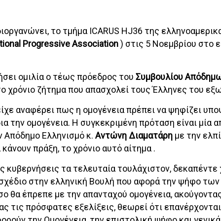
ιοργανώνει, το τμήμα ICARUS HJ36 της ελληνοαμερικ
ional Progressive Association
) στις 5 Νοεμβρίου στο 
ήσει ομιλία ο τέως πρόεδρος του
Συμβουλίου Απόδημ
 το χρόνιο ζήτημα που απασχολεί τους Έλληνες του εξ
είχε αναφέρει πως η ομογένεια πρέπει να ψηφίζει υπ
ια την ομογένεια. Η συγκεκριμένη πρόταση είναι μία α
ν Απόδημο Ελληνισμό κ.
Αντώνη Διαματάρη
με την ελπί
κάνουν πράξη, το χρόνιο αυτό αίτημα .
ές κυβερνήσεις τα τελευταία τουλάχιστον, δεκαπέντε 
οσχέδιο στην ελληνική Βουλή που αφορά την ψήφο τω
ο θα έπρεπε με την απανταχού ομογένεια, ακούγοντας
ς τις πρόσφατες εξελίξεις, θεωρεί ότι επανέρχονται
ορούν την Ομογένεια, την επιστολική ψήφο και γενικά