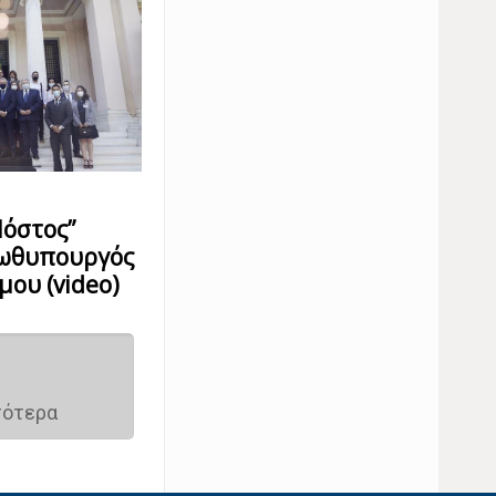
όστος”
ρωθυπουργός
ου (video)
σότερα