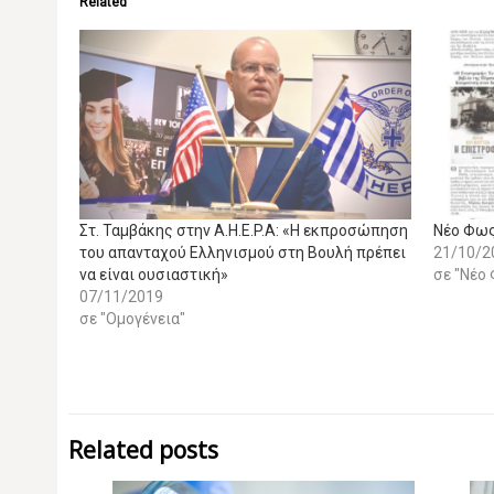
Related
Στ. Ταμβάκης στην A.H.E.P.A: «Η εκπροσώπηση
Νέο Φως
του απανταχού Ελληνισμού στη Βουλή πρέπει
21/10/2
να είναι ουσιαστική»
σε "Νέο
07/11/2019
σε "Ομογένεια"
Related posts