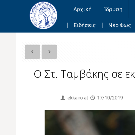
Αρχική
Ίδρυση
Ειδήσεις
Νέο Φως
Ο Στ. Ταμβάκης σε ε
Published by
ekkairo
at
17/10/2019