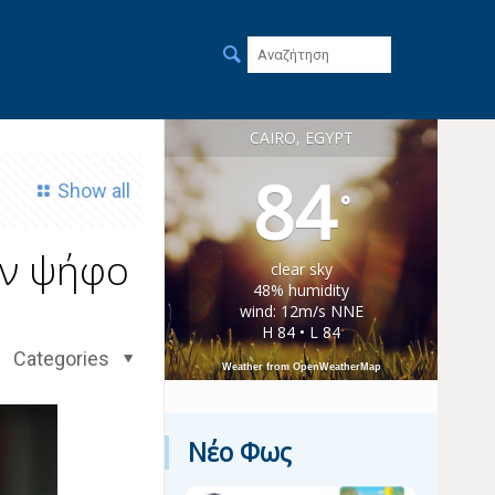
CAIRO, EGYPT
84
Show all
°
ην ψήφο
clear sky
48% humidity
wind: 12m/s NNE
H 84 • L 84
Categories
Weather from OpenWeatherMap
Νέο Φως