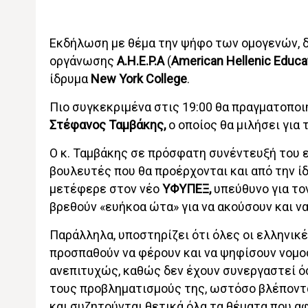
Εκδήλωση με θέμα την ψήφο των ομογενών, δ
οργάνωσης
A.H.E.P.A
(
American Hellenic Educat
ίδρυμα
New York College
.
Πιο συγκεκριμένα στις 19:00 θα πραγματοποι
Στέφανος Ταμβάκης,
ο οποίος θα μιλήσει για
Ο κ. Ταμβάκης σε πρόσφατη συνέντευξή του 
βουλευτές που θα προέρχονται και από την ίδ
μετέφερε στον νέο
ΥΦΥΠΕΞ,
υπεύθυνο για το
βρεθούν «ευήκοα ώτα» για να ακούσουν και να 
Παράλληλα, υποστηρίζει ότι όλες οι ελληνικ
προσπαθούν να φέρουν και να ψηφίσουν νομ
ανεπιτυχώς, καθώς δεν έχουν συνεργαστεί όσ
τους προβληματισμούς της, ωστόσο βλέποντα
και συζητούνται θετικά όλα τα θέματα που αφ