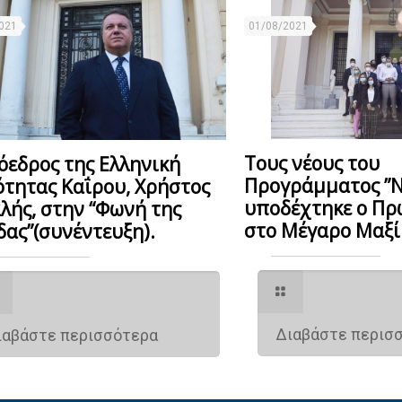
021
01/08/2021
Τους νέους του
όεδρος της Ελληνική
Προγράμματος ”Ν
ότητας Καΐρου, Χρήστος
υποδέχτηκε ο Π
λής, στην “Φωνή της
στο Μέγαρο Μαξίμ
δας”(συνέντευξη).
Διαβάστε περισ
ιαβάστε περισσότερα