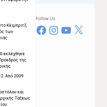
Follow Us
το Κέιμπριτζ,
Facebook
Instagram
YouTube
X
ός των
ειας
90 εκλέχθηκε
Πρόεδρός της.
ρικής.
12. Από 2009
ποστόλου και
αρχικής Τάξεως
είου