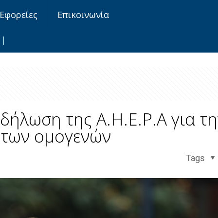
Εφορείες
Επικοινωνία
κδήλωση της A.H.E.P.A για τ
των ομογενών
Tags