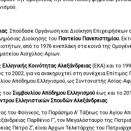
νισμού.
ιας
. Σπούδασε Οργάνωση και Διοίκηση Επιχειρήσεων σ
Δημόσιας Διοίκησης του
Παντείου Πανεπιστημίου.
Εκτ
ιοτήτων, από το 1976 ενεπλάκη στα κοινά της Ομογέν
ματείου Αισχύλος-Αρίων.
ς
Ελληνικής Κοινότητας Αλεξάνδρειας
(ΕΚΑ) και το 19
ς το 2002, για να ανακηρυχτεί στη συνέχεια Επίτιμος 
λίου Απόδημου Ελληνισμού, ως Συντονιστής Ασίας-Αφ
ς του
Συμβουλίου Απόδημου Ελληνισμού
έως και το 20
ντρου Ελληνιστικών Σπουδών Αλεξάνδρειας
.
τος του Φοίνικος, το Παράσημο Α’ Τάξεως του Αγίου Α
ξάνδρειας Παρθένιο Γ’, τον Μεγαλόσταυρο της Πατρι
ειας Πέτρο Ζ’, είναι Άρχων Τελετάρχης του Πατριαρχ