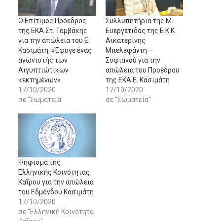
Ο Επίτιμος Πρόεδρος
Συλλυπητήρια της Μ.
της ΕΚΑ Στ. Ταμβάκης
Ευεργέτιδας της Ε.Κ.Κ
για την απώλεια του Ε.
Αικατερίνης
Κασιμάτη: «Έφυγε ένας
Μπελεφάντη –
αγωνιστής των
Σοφιανού για την
Αιγυπτιώτικων
απώλεια του Προέδρου
κεκτημένων»
της ΕΚΑ Ε. Κασιμάτη
17/10/2020
17/10/2020
σε "Σωματεία"
σε "Σωματεία"
Ψήφισμα της
Ελληνικής Κοινότητας
Καΐρου για την απώλεια
του Εδμόνδου Κασιμάτη
17/10/2020
σε "Ελληνική Κοινότητα