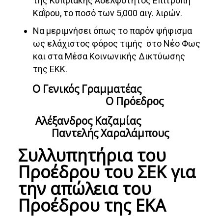
της Κυπριακής Αδελφότητος Επιτροπή
Καῒρου, το ποσό των 5,000 αιγ. λιρών.
Να μεριμνήσει όπως το παρόν ψήφισμα
ως ελάχιστος φόρος τιμής στο Νέο Φως
και στα Μέσα Κοινωνικής Δικτύωσης
της ΕΚΚ.
Ο Γενικός Γραμματέας
Ο Πρόεδρος
Αλέξανδρος Καζαμίας
Παντελής Χαραλάμπους
Συλλυπητήρια του
Προέδρου του ΣΕΚ για
την απώλεια του
Προέδρου της ΕΚΑ