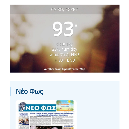
CAIRO, EGYPT
93
°
clear sky
20% humidity
wind: 7m/s NNE
H 93 • L 93
Weather from OpenWeatherMap
Νέο Φως