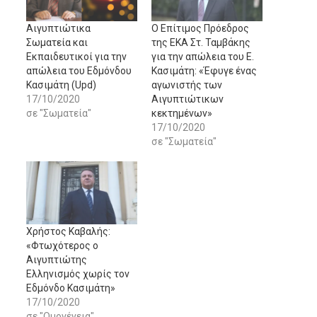
Αιγυπτιώτικα
Ο Επίτιμος Πρόεδρος
Σωματεία και
της ΕΚΑ Στ. Ταμβάκης
Εκπαιδευτικοί για την
για την απώλεια του Ε.
απώλεια του Εδμόνδου
Κασιμάτη: «Έφυγε ένας
Κασιμάτη (Upd)
αγωνιστής των
17/10/2020
Αιγυπτιώτικων
σε "Σωματεία"
κεκτημένων»
17/10/2020
σε "Σωματεία"
Χρήστος Καβαλής:
«Φτωχότερος ο
Αιγυπτιώτης
Ελληνισμός χωρίς τον
Εδμόνδο Κασιμάτη»
17/10/2020
σε "Ομογένεια"