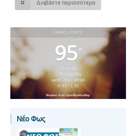
Διαβάστε περισσότερα
CAIRO, EGYPT
95
°
clear sky
17% humidity
wind: 7m/s WNW
H 95 • L 95
Weather from OpenWeatherMap
Νέο Φως