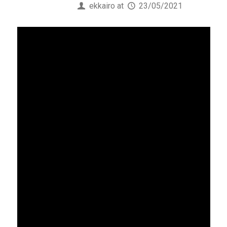
Published by
ekkairo
at
23/05/2021