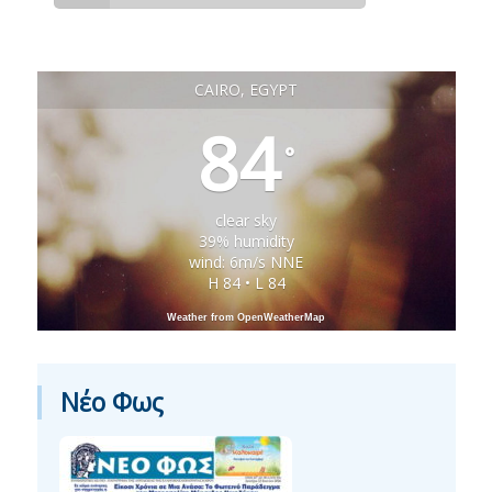
CAIRO, EGYPT
84
°
clear sky
39% humidity
wind: 6m/s NNE
H 84 • L 84
Weather from OpenWeatherMap
Νέο Φως