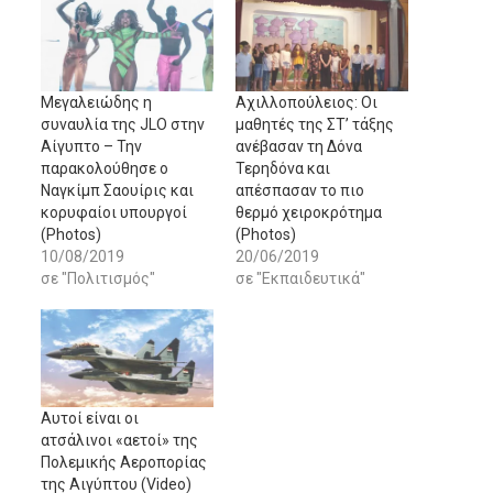
Μεγαλειώδης η
Αχιλλοπούλειος: Οι
συναυλία της JLO στην
μαθητές της ΣΤ’ τάξης
Αίγυπτο – Την
ανέβασαν τη Δόνα
παρακολούθησε ο
Τερηδόνα και
Ναγκίμπ Σαουίρις και
απέσπασαν το πιο
κορυφαίοι υπουργοί
θερμό χειροκρότημα
(Photos)
(Photos)
10/08/2019
20/06/2019
σε "Πολιτισμός"
σε "Εκπαιδευτικά"
Αυτοί είναι οι
ατσάλινοι «αετοί» της
Πολεμικής Αεροπορίας
της Αιγύπτου (Video)