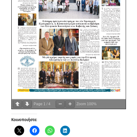
Page
1
/
4
Zoom
100%
Κοινοποιήστε: