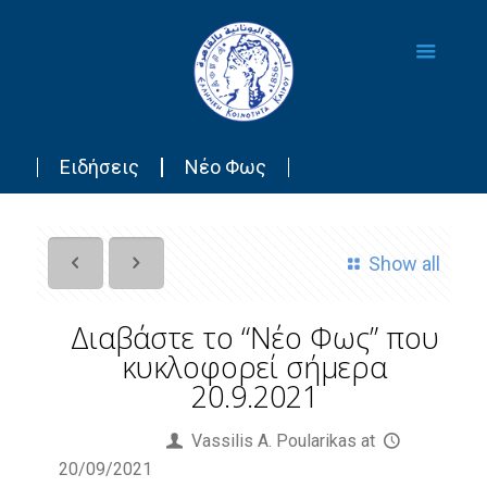
Ειδήσεις
Νέο Φως
Show all
Διαβάστε το “Νέο Φως” που
κυκλοφορεί σήμερα
20.9.2021
Published by
Vassilis Α. Poularikas
at
20/09/2021