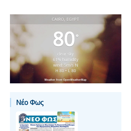
CAIRO, EGYPT
80
°
clear sky
61% humidity
wind: 5m/s N
H 80 • L 80
Weather from OpenWeatherMap
Νέο Φως