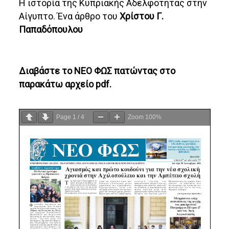
H ιστορία της Κυπριακής Αδελφότητας στην
Αίγυπτο. Ένα άρθρο του
Χρίστου Γ.
Παπαδόπουλου
Διαβάστε το ΝΕΟ ΦΩΣ πατώντας στο
παρακάτω αρχείο pdf.
Page
1
/
4
Zoom
100%