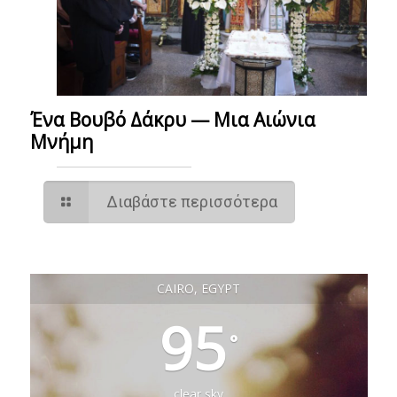
Ένα Βουβό Δάκρυ — Μια Αιώνια
Μνήμη
Διαβάστε περισσότερα
CAIRO, EGYPT
95
°
clear sky