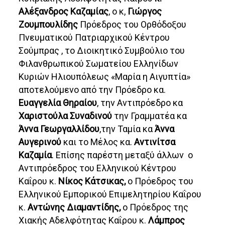
Αλέξανδρος Καζαμίας
, ο κ,
Γιώργος
Ζουμπουλίδης
Πρόεδρος του Ορθόδοξου
Πνευματικού Πατριαρχικού Κέντρου
Σούμπρας , το Διοικητικό Συμβούλιο του
Φιλανθρωπικού Σωματείου Ελληνίδων
Κυριών Ηλιουπόλεως «Μαρία η Αιγυπτία»
αποτελούμενο από την Πρόεδρο κα.
Ευαγγελία Θηραίου
, την Αντιπρόεδρο κα
Χαριστούλα Συναδινού
την Γραμματέα κα
Άννα Γεωργαλλίδου
,την Ταμία κα
Άννα
Αυγερινού
και το Μέλος κα.
Αντινίτσα
Καζαμία
. Επίσης παρέστη μεταξύ άλλων ο
Αντιπρόεδρος του Ελληνικού Κέντρου
Καΐρου κ.
Νίκος Κάτσικας,
ο Πρόεδρος του
Ελληνικού Εμπορικού Επιμελητηρίου Καΐρου
κ.
Αντώνης Διαμαντίδης,
ο Πρόεδρος της
Χιακής Αδελφότητας Καΐρου κ.
Λάμπρος