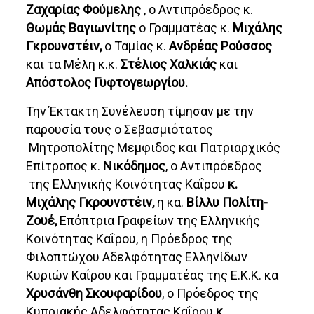
Ζαχαρίας Φούμελης
, ο Αντιπρόεδρος κ.
Θωμάς Βαγιωνίτης
ο Γραμματέας κ.
Μιχάλης
Γκρουνστέιν,
ο Ταμίας κ.
Ανδρέας Ρούσσος
και τα Μέλη κ.κ.
Στέλιος Χαλκιάς
και
Απόστολος Γυφτογεωργίου.
Την Έκτακτη Συνέλευση τίμησαν με την
παρουσία τους ο Σεβασμιότατος
Μητροπολίτης Μεμφιδος και Πατριαρχικός
Επίτροπος κ.
Νικόδημος
, ο Αντιπρόεδρος
της Ελληνικής Κοινότητας Καΐρου
κ.
Μιχάλης Γκρουνστέιν,
η κα.
Βίλλυ Πολίτη-
Ζουέ,
Επόπτρια Γραφείων της Ελληνικής
Κοινότητας Καΐρου, η Πρόεδρος της
Φιλοπτώχου Αδελφότητας Ελληνίδων
Κυριών Καΐρου και Γραμματέας της Ε.Κ.Κ. κα
Χρυσάνθη Σκουφαρίδου
, ο Πρόεδρος της
Κυπριακής Αδελφότητας Καΐρου
κ.