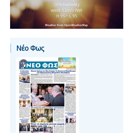
20% humidity
wind: 12m/s NW
H 95 • L 95
Weather from OpenWeatherMap
Νέο Φως