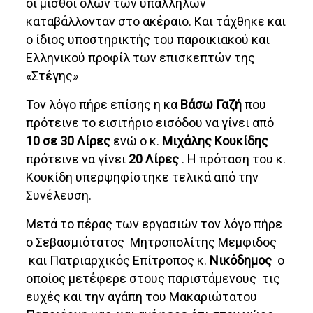
οι μισθοί όλων των υπαλλήλων
καταβάλλονταν στο ακέραιο. Και τάχθηκε και
ο ίδιος υποστηρικτής του παροικιακού και
Ελληνικού προφίλ των επισκεπτών της
«Στέγης»
Τον λόγο πήρε επίσης η κα
Βάσω
Γαζή
που
πρότεινε το εισιτήριο εισόδου να γίνει από
10 σε 30 Λίρες
ενώ ο κ.
Μιχάλης Κουκίδης
πρότεινε να γίνει
20 Λίρες
. Η πρόταση του κ.
Κουκίδη υπερψηφίστηκε τελικά από την
Συνέλευση.
Μετά το πέρας των εργασιών τον λόγο πήρε
ο Σεβασμιότατος Μητροπολίτης Μεμφιδος
και Πατριαρχικός Επίτροπος κ.
Νικόδημος
ο
οποίος μετέφερε στους παριστάμενους τις
ευχές και την αγάπη του Μακαριώτατου