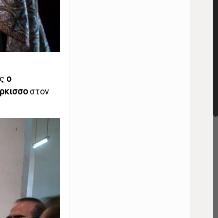
ης
ο
άρκισσο
στον