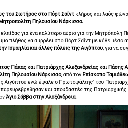
ς του Σωτήρος στο Πόρτ Σαΐντ
κλήρος και λαός φών
ο Μητροπολίτη Πηλουσίου Νάρκισσο.
ι ελπίδας για ένα καλύτερο αύριο για την Μητρόπολη 
υμο πλήθος να συρρέει στο Πόρτ Σαΐντ με κάθε μέσο 
την Ισμαηλία και άλλες πόλεις της Αιγύπτου
, για να συ
τος Πάπας και Πατριάρχης Αλεξανδρείας και Πάσης 
λίτη Πηλουσίου Νάρκισσο
, από τον
Επίσκοπο Ταμιάθε
ης Αιγύπτου ενώ έψαλε ο Πρωτοψάλτης΄ του Πατριαρχ
ή παρευρεβρέθησαν και σπουδαστές της Πατριαρχικής 
τον
Άγιο Σάββα στην Αλεξάνδρεια.