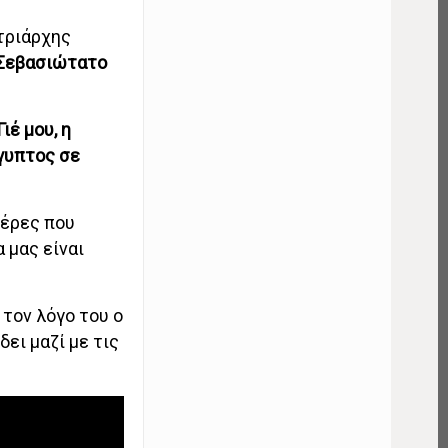
τριάρχης
 Σεβασιώτατο
Γιέ μου, η
ίγυπτος σε
μέρες που
 μας είναι
 τον λόγο του ο
ει μαζί με τις