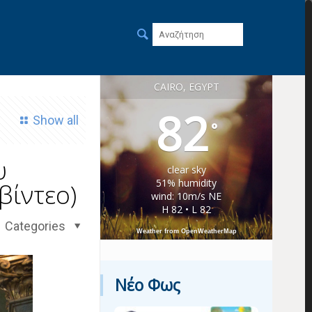
CAIRO, EGYPT
82
Show all
°
υ
clear sky
51% humidity
βίντεο)
wind: 10m/s NE
H 82 • L 82
Categories
Weather from OpenWeatherMap
Νέο Φως