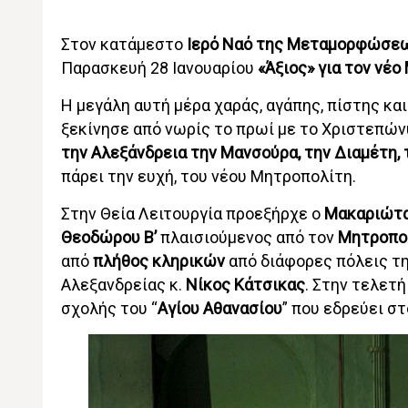
Στον κατάμεστο
Ιερό Ναό της Μεταμορφώσεω
Παρασκευή 28 Ιανουαρίου
«Άξιος» για τον νέ
Η μεγάλη αυτή μέρα χαράς, αγάπης, πίστης κα
ξεκίνησε από νωρίς το πρωί με το Χριστεπών
την Αλεξάνδρεια την Μανσούρα, την Διαμέτη, 
πάρει την ευχή, του νέου Μητροπολίτη.
Στην Θεία Λειτουργία προεξήρχε ο
Μακαριώτα
Θεοδώρου Β’
πλαισιούμενος από τον
Μητροπο
από
πλήθος κληρικών
από διάφορες πόλεις τ
Αλεξανδρείας κ.
Νίκος Κάτσικας
. Στην τελετ
σχολής του “
Αγίου Αθανασίου
” που εδρεύει σ