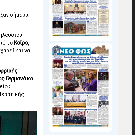
αξαν σήμερα
Πηλουσίου
από το
Καΐρο,
γχαρεί και να
Αφρικής
ως Γερμανό
και
είου
Ιερατικής