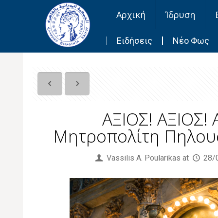
Αρχική
Ίδρυση
Ειδήσεις
Νέο Φως
ΑΞΙΟΣ! ΑΞΙΟΣ! 
Μητροπολίτη Πηλουσί
Published by
Vassilis Α. Poularikas
at
28/