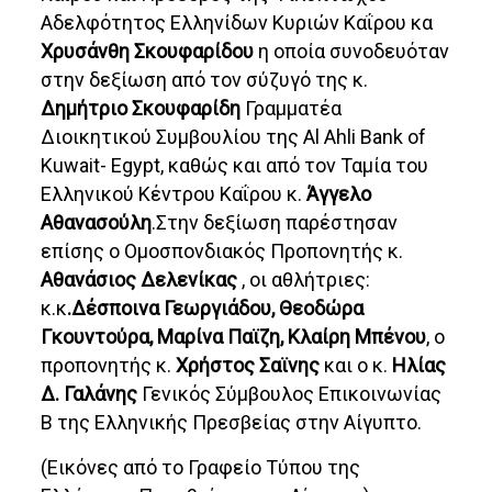
Αδελφότητος Ελληνίδων Κυριών Καΐρου κα
Χρυσάνθη Σκουφαρίδου
η οποία συνοδευόταν
στην δεξίωση από τον σύζυγό της κ.
Δημήτριο Σκουφαρίδη
Γραμματέα
Διοικητικού Συμβουλίου της Al Ahli Bank of
Kuwait- Egypt, καθώς και από τον Ταμία του
Ελληνικού Κέντρου Καΐρου κ.
Άγγελο
Αθανασούλη
.Στην δεξίωση παρέστησαν
επίσης ο Ομοσπονδιακός Προπονητής κ.
Αθανάσιος Δελενίκας
, οι αθλήτριες:
κ.κ
.Δέσποινα Γεωργιάδου, Θεοδώρα
Γκουντούρα, Μαρίνα Παϊζη, Κλαίρη Μπένου
, ο
προπονητής κ.
Χρήστος Σαϊνης
και ο κ.
Ηλίας
Δ. Γαλάνης
Γενικός Σύμβουλος Επικοινωνίας
Β της Ελληνικής Πρεσβείας στην Αίγυπτο.
(Εικόνες από το Γραφείο Τύπου της