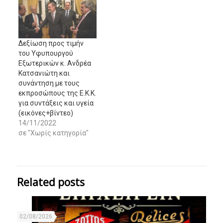
Δεξίωση προς τιμήν
του Υφυπουργού
Εξωτερικών κ. Ανδρέα
Κατσανιώτη και
συνάντηση με τους
εκπροσώπους της Ε.Κ.Κ.
για συντάξεις και υγεία
(εικόνες+βίντεο)
14/11/2022
σε "Χωρίς κατηγορία"
Related posts
02/08/2026