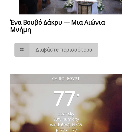
Ένα Βουβό Δάκρυ — Μια Αιώνια
Μνήμη
Διαβάστε περισσότερα
CAIRO, EGYPT
77
°
clear sky
73% humidity
wind: 6m/s NNW
H 77 • L 77