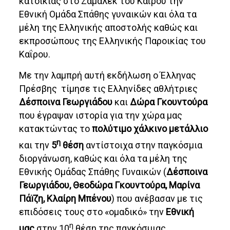
κατοικίας στο Ζαμάλεκ του Καΐρου την
Εθνική Ομάδα Σπάθης γυναικών και όλα τα
μέλη της Ελληνικής αποστολής καθώς και
εκπροσώπους της Ελληνικής Παροικίας του
Καΐρου.
Με την λαμπρή αυτή εκδήλωση ο Έλληνας
Πρέσβης τίμησε τις Ελληνίδες αθλήτριες
Δέσποινα Γεωργιάδου
και
Δώρα Γκουντούρα
που έγραψαν ιστορία για την χώρα μας
κατακτώντας το
πολύτιμο χάλκινο μετάλλιο
η
και την
5
θέση
αντίστοιχα στην παγκόσμια
διοργάνωση, καθώς και όλα τα μέλη της
Εθνικής Ομάδας Σπάθης Γυναικών (
Δέσποινα
Γεωργιάδου, Θεοδώρα Γκουντούρα, Μαρίνα
Πάïζη, Κλαίρη Μπένου
) που ανέβασαν με τις
επιδόσεις τους στο «ομαδικό» την
Εθνική
η
μας
στην 10
θέση της παγκόσμιας