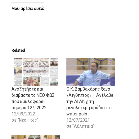
Μου αρέσει αυτό:
Related
Αναζητήστε και
Ο Κ. Βαμβακάρης ξανά
διαβάστε το ΝΕΟ ΦΩΣ
«Αιγύπτιος» – Ανέλαβε
που κυκλοφορεί
την Al Ahly, τη
σήμερα 12.9.2022
μεγαλύτερη ομάδα στο
12/09/2022
water polo
σε "Νέο Φως"
12/07/2021
σε "Αθλητικά"