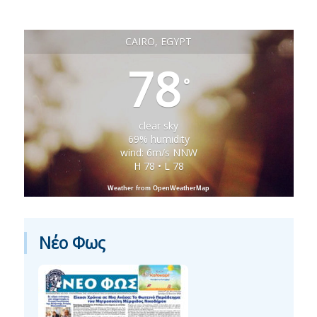
CAIRO, EGYPT
78
°
clear sky
69% humidity
wind: 6m/s NNW
H 78 • L 78
Weather from OpenWeatherMap
Νέο Φως