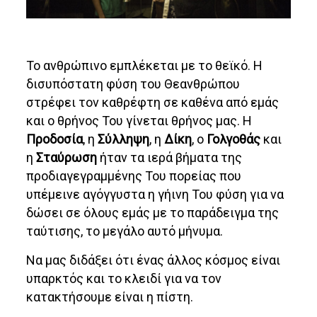
Το ανθρώπινο εμπλέκεται με το θεϊκό. Η
δισυπόστατη φύση του Θεανθρώπου
στρέφει τον καθρέφτη σε καθένα από εμάς
και ο θρήνος Του γίνεται θρήνος μας. Η
Προδοσία
, η
Σύλληψη
, η
Δίκη
, ο
Γολγοθάς
και
η
Σταύρωση
ήταν τα ιερά βήματα της
προδιαγεγραμμένης Του πορείας που
υπέμεινε αγόγγυστα η γήινη Του φύση για να
δώσει σε όλους εμάς με το παράδειγμα της
ταύτισης, το μεγάλο αυτό μήνυμα.
Να μας διδάξει ότι ένας άλλος κόσμος είναι
υπαρκτός και το κλειδί για να τον
κατακτήσουμε είναι η πίστη.