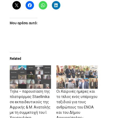
Μου αρέσει αυτό:
Related
Tηλε – παρουσίαση της
Οι Καϊρινές ημέρες και
πλατφόρμας Staellinika
το τέλος ενός υπέροχου
σε εκπαιδευτικούς της
ταξιδιού για τους
Αφρικής & Μ. Ανατολής
ανθρώπους του ΕΝΟΑ
με τη συμμετοχή του Ι.
και του Δήμου
Χρυσουλάκη
Αργυρούπολης-