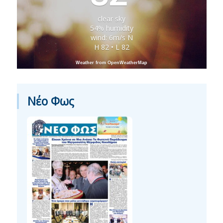
clear sky
54% humidity
wind: 6m/s N
H 82 • L 82
Weather from OpenWeatherMap
Νέο Φως