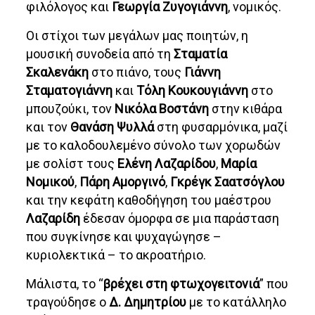
φιλόλογος και
Γεωργία Ζυγογιάννη
, νομικός.
Οι στίχοι των μεγάλων μας ποιητών, η
μουσική συνοδεία από τη
Σταματία
Σκαλενάκη
στο πιάνο, τους
Γιάννη
Σταματογιάννη
και
Τόλη Κουκουγιάννη
στο
μπουζούκι, τον
Νικόλα Βοστάνη
στην κιθάρα
και τον
Θανάση Ψυλλά
στη φυσαρμόνικα, μαζί
με το καλοδουλεμένο σύνολο των χορωδών
με σολίστ τους
Ελένη Λαζαρίδου
,
Mαρία
Νομικού
,
Πάρη Αμοργινό
,
Γκρέγκ
Σαατσόγλου
και την κεφάτη καθοδήγηση του μαέστρου
Λαζαρίδη
έδεσαν όμορφα σε μια παράσταση
που συγκίνησε και ψυχαγώγησε –
κυριολεκτικά – το ακροατήριο.
Μάλιστα, το “
βρέχει στη φτωχογειτονιά
” που
τραγούδησε ο
Δ. Δημητρίου
με το κατάλληλο