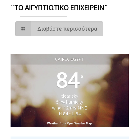
¨ΤΟ ΑΙΓΥΠΤΙΩΤΙΚΟ ΕΠΙΧΕΙΡΕΙΝ¨
Διαβάστε περισσότερα
CAIRO, EGYPT
84
°
clear sky
51% humidity
wind: 12m/s NNE
H 84 • L 84
Weather from OpenWeatherMap