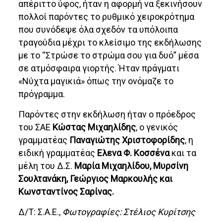
απέριττο ύφος, ήταν η αφορμή να ξεκινήσουν
πολλοί παρόντες το ρυθμικό χειροκρότημα
που συνόδεψε όλα σχεδόν τα υπόλοιπα
τραγούδια μέχρι το κλείσιμο της εκδήλωσης
με το “Στρώσε το στρώμα σου για δυό” μέσα
σε ατμόσφαιρα γιορτής. Ήταν πράγματι
«Νύχτα μαγικιά» όπως την ονόμαζε το
πρόγραμμα.
Παρόντες στην εκδήλωση ήταν ο πρόεδρος
του ΣΑΕ
Κώστας Μιχαηλίδης
, ο γενικός
γραμματέας
Παναγιώτης Χριστοφορίδης
, η
ειδική γραμματέας
Ελενα Φ. Κοσσένα
και τα
μέλη του Δ.Σ.
Μαρία Μιχαηλίδου, Μυρσίνη
Σουλτανάκη, Γεώργιος Μαρκουλής και
Κωνσταντίνος Σαρίνας.
Δ/Τ: Σ.Α.Ε.,
Φωτογραφίες: Στέλιος Κυρίτσης