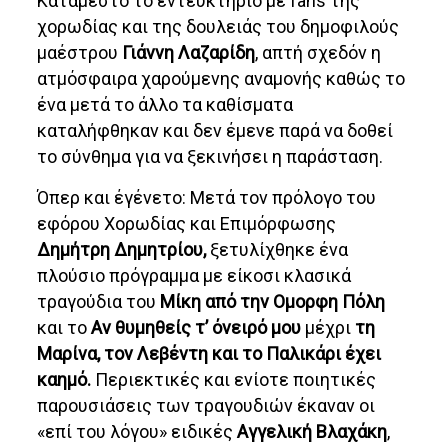
Κατάμεστο το εντευκτήριο με fans της
χορωδίας και της δουλειάς του δημοφιλούς
μαέστρου
Γιάννη Λαζαρίδη
, απτή σχεδόν η
ατμόσφαιρα χαρούμενης αναμονής καθώς το
ένα μετά το άλλο τα καθίσματα
καταλήφθηκαν και δεν έμενε παρά να δοθεί
το σύνθημα για να ξεκινήσει η παράσταση.
Όπερ και έγένετο: Μετά τον πρόλογο του
εφόρου Χορωδίας και Επιμόρφωσης
Δημήτρη Δημητρίου,
ξετυλίχθηκε ένα
πλούσιο πρόγραμμα με είκοσι κλασικά
τραγούδια του
Μίκη από την Ομορφη Πόλη
και το
Αν θυμηθείς τ’ όνειρό μου
μέχρι
τη
Μαρίνα, τον Λεβέντη και το Παλικάρι έχει
καημό.
Περιεκτικές και ενίοτε ποιητικές
παρουσιάσεις των τραγουδιών έκαναν οι
«επί του λόγου» ειδικές
Αγγελική Βλαχάκη
,