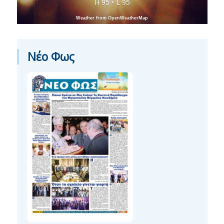
H 95 • L 95
Weather from OpenWeatherMap
Νέο Φως