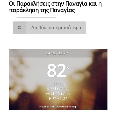
Οι Παρακλήσεις στην Παναγία και η
παράκληση της Παναγίας
Διαβάστε περισσότερα
CAIRO, EGYPT
82
°
clear sky
61% humidity
wind: 12m/s N
H 82 • L 82
Weather from OpenWeatherMap