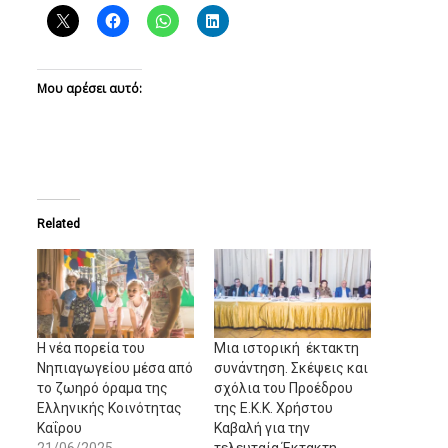
Μου αρέσει αυτό:
Related
Η νέα πορεία του
Μια ιστορική έκτακτη
Νηπιαγωγείου μέσα από
συνάντηση. Σκέψεις και
το ζωηρό όραμα της
σχόλια του Προέδρου
Ελληνικής Κοινότητας
της Ε.Κ.Κ. Χρήστου
Καΐρου
Καβαλή για την