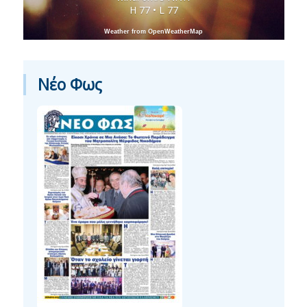
H 77 • L 77
Weather from OpenWeatherMap
Νέο Φως