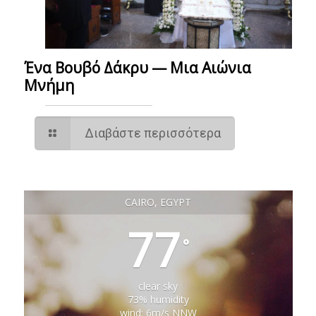
Ένα Βουβό Δάκρυ — Μια Αιώνια
Μνήμη
Διαβάστε περισσότερα
CAIRO, EGYPT
77
°
clear sky
73% humidity
wind: 6m/s NNW