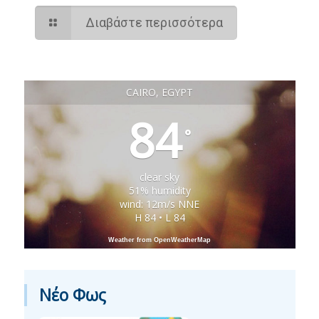
Διαβάστε περισσότερα
CAIRO, EGYPT
84
°
clear sky
51% humidity
wind: 12m/s NNE
H 84 • L 84
Weather from OpenWeatherMap
Νέο Φως