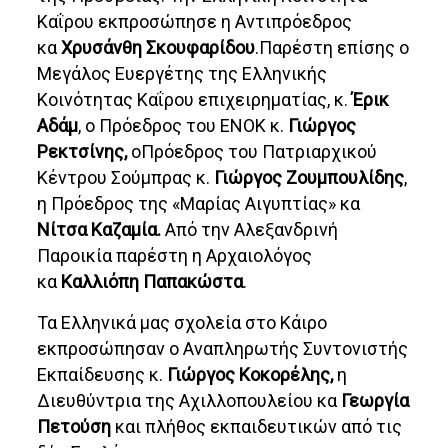
Καΐρου εκπροσώπησε η Αντιπρόεδρος
κα
Χρυσάνθη Σκουφαρίδου
.Παρέστη επίσης ο
Μεγάλος Ευεργέτης της Ελληνικής
Κοινότητας Καΐρου επιχειρηματίας, κ.
Έρικ
Αδάμ
, ο Πρόεδρος του ΕΝΟΚ κ.
Γιώργος
Ρεκτσίνης,
οΠρόεδρος του Πατριαρχικού
Κέντρου Σούμπρας κ.
Γιώργος Ζουμπουλίδης
,
η Πρόεδρος της «Μαρίας Αιγυπτίας» κα
Νίτσα Καζαμία.
Από την Αλεξανδρινή
Παροικία παρέστη η Αρχαιολόγος
κα
Καλλιόπη Παπακώστα
.
Τα Ελληνικά μας σχολεία στο Κάιρο
εκπροσώπησαν ο Αναπληρωτής Συντονιστής
Εκπαίδευσης κ.
Γιώργος Κοκορέλης,
η
Διευθύντρια της Αχιλλοπουλείου κα
Γεωργία
Πετούση
και πλήθος εκπαιδευτικών από τις