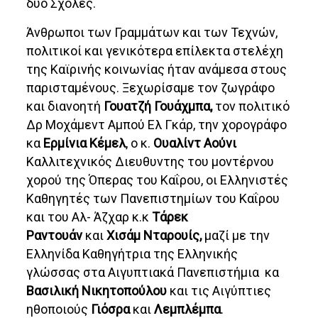
δύο Σχολές.
Άνθρωποι των Γραμμάτων και των Τεχνών,
πολιτικοί και γενικότερα επίλεκτα στελέχη
της Καϊρινής κοινωνίας ήταν ανάμεσα στους
παρισταμένους. Ξεχωρίσαμε τον ζωγράφο
και διανοητή
Γουατζή Γουάχμπα,
τον πολιτικό
Δρ Μοχάμεντ Αμπού Ελ Γκάρ, την χορογράφο
κα
Ερμίνια Κέμελ
, ο κ.
Ουαλίντ Αούνι
Καλλιτεχνικός Διευθυντης του μοντέρνου
χορού της Όπερας του Καΐρου, οι Ελληνιστές
Καθηγητές των Πανεπιστημίων του Καΐρου
και του Αλ- Άζχαρ κ.κ
Τάρεκ
Ραντουάν
και
Χισάμ Νταρουίς,
μαζί με την
Ελληνίδα Καθηγήτρια της Ελληνικής
γλώσσας στα Αιγυπτιακά Πανεπιστήμια κα
Βασιλική Νικητοπούλου
και τις Αιγύπτιες
ηθοποιούς
Γιόσρα
και
Λεμπλέμπα
.