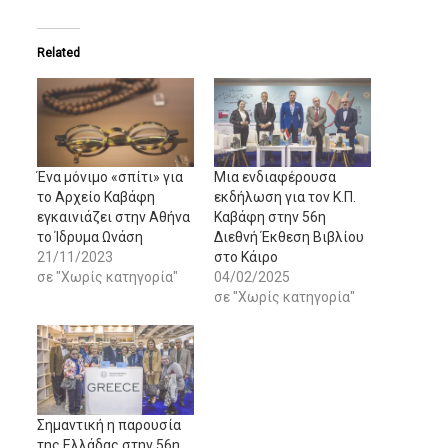
Related
Ένα μόνιμο «σπίτι» για
Μια ενδιαφέρουσα
το Αρχείο Καβάφη
εκδήλωση για τον Κ.Π.
εγκαινιάζει στην Αθήνα
Καβάφη στην 56η
το Ίδρυμα Ωνάση
Διεθνή Έκθεση Βιβλίου
21/11/2023
στο Κάιρο
σε "Χωρίς κατηγορία"
04/02/2025
σε "Χωρίς κατηγορία"
Σημαντική η παρουσία
της Ελλάδας στην 56η