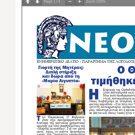
Page
1
/
4
Zoom
100%