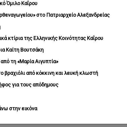
κό Όμιλο Καΐρου
ρθεναγωγείου» στο Πατριαρχείο Αλεξανδρείας
η
ικά κτίρια της Ελληνικής Κοινότητας Καΐρου
ια Καίτη Βουτσάκη
 από τη «Μαρία Αιγυπτία»
το βραχιόλι από κόκκινη και λευκή κλωστή
ήφος για τους απόδημους
νω στην εικόνα