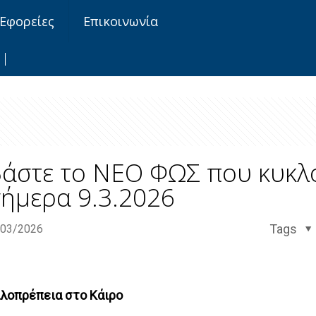
Εφορείες
Επικοινωνία
βάστε το ΝΕΟ ΦΩΣ που κυκλ
ήμερα 9.3.2026
Tags
/03/2026
αλο
π
ρέ
π
εια
στο
Κάιρο