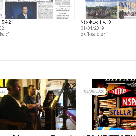
 5.4.21
Νέο Φως 1.4.19
021
01/04/2019
 Φως"
σε "Νέο Φως"
026
02/08/2026