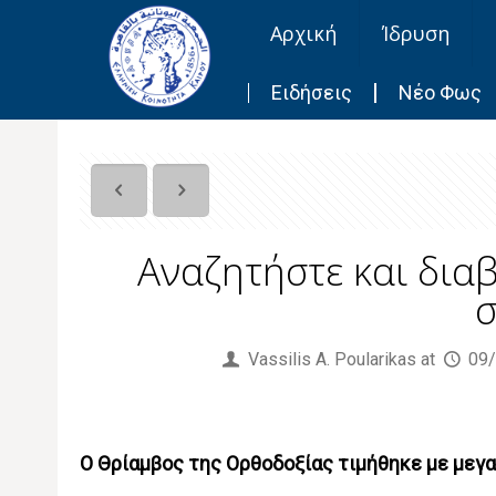
Αρχική
Ίδρυση
Ειδήσεις
Νέο Φως
Αναζητήστε και δια
σ
Published by
Vassilis Α. Poularikas
at
09
Ο
Θρίαμβος
της
Ορθοδοξίας
τιμήθηκε
με
μεγ