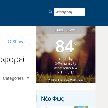
CAIRO, EGYPT
84
Show all
°
οφορεί
clear sky
54% humidity
wind: 6m/s NW
H 84 • L 84
Categories
Weather from OpenWeatherMap
Νέο Φως