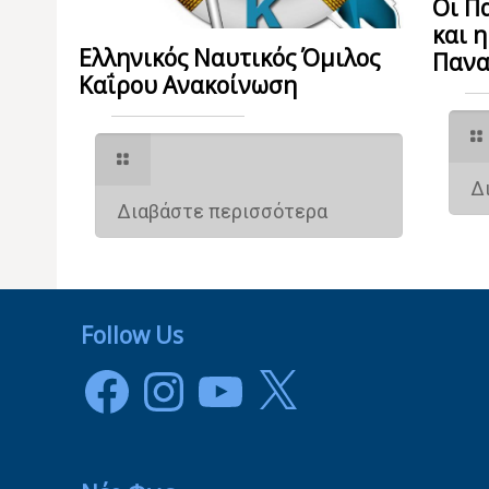
Οι Π
και 
Ελληνικός Ναυτικός Όμιλος
Πανα
Καΐρου Ανακοίνωση
Δ
Διαβάστε περισσότερα
Follow Us
Facebook
Instagram
YouTube
X