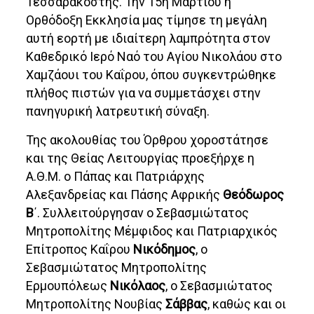
Τεσσαρακοστής. Την 15η Μαρτίου η
Ορθόδοξη Εκκλησία μας τίμησε τη μεγάλη
αυτή εορτή με ιδιαίτερη λαμπρότητα στον
Καθεδρικό Ιερό Ναό του Αγίου Νικολάου στο
Χαμζάουι του Καΐρου, όπου συγκεντρώθηκε
πλήθος πιστών για να συμμετάσχει στην
πανηγυρική λατρευτική σύναξη.
Της ακολουθίας του Όρθρου χοροστάτησε
και της Θείας Λειτουργίας προεξήρχε η
Α.Θ.Μ. ο Πάπας και Πατριάρχης
Αλεξανδρείας και Πάσης Αφρικής
Θεόδωρος
Β
΄. Συλλειτούργησαν ο Σεβασμιώτατος
Μητροπολίτης Μέμφιδος και Πατριαρχικός
Επίτροπος Καΐρου
Νικόδημος
, ο
Σεβασμιώτατος Μητροπολίτης
Ερμουπόλεως
Νικόλαος
, ο Σεβασμιώτατος
Μητροπολίτης Νουβίας
Σάββας
, καθώς και οι