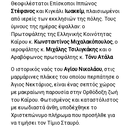
Θεοφιλέστατοι Επίσκοποι Ιππώνος
Στέφανος
και Κιγκάλι
Ιωακείμ
, πλαισιωμένοι
από ιερείς των εκκλησιών της πόλης. Τους
ύμνους της ημέρας έψαλλαν: ο
Πρωτοψάλτης της Ελληνικής Κοινότητας
Καΐρου κ.
Κωνσταντίνος Μιχαλακόπουλος
, ο
ιεροψάλτης κ.
Μιχάλης Τσιλιγκάκης
και ο
Αραβόφωνος πρωτοψάλτης κ.
Τόνυ Ατάλα
Ο ιστορικός ναός του
Αγίου Νικολάου
, στις
μαρμάρινες πλάκες του οποίου περπάτησε ο
Άγιος Νεκτάριος, είναι ένας σεπτός χώρος
με μακραίωνη παρουσία στην Ορθόδοξη ζωή
του Καΐρου. Φωτισμένος και καταστόλιστος
με ευωδιαστά άνθη, υποδέχθηκε το
Χριστεπώνυμο πλήρωμα που προσήλθε για
να τιμήσει τον Τίμιο Σταυρό.