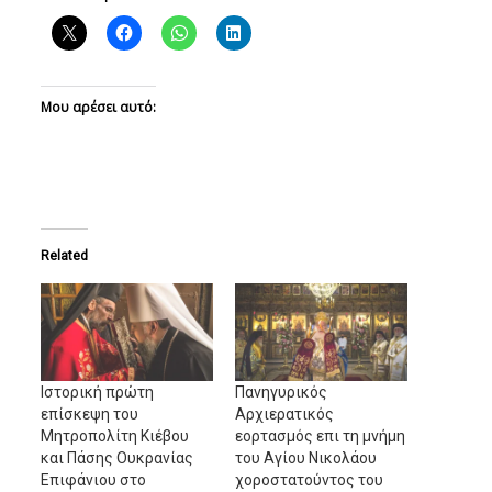
Μου αρέσει αυτό:
Related
Ιστορική πρώτη
Πανηγυρικός
επίσκεψη του
Αρχιερατικός
Μητροπολίτη Κιέβου
εορτασμός επι τη μνήμη
και Πάσης Ουκρανίας
του Αγίου Νικολάου
Επιφάνιου στο
χοροστατούντος του