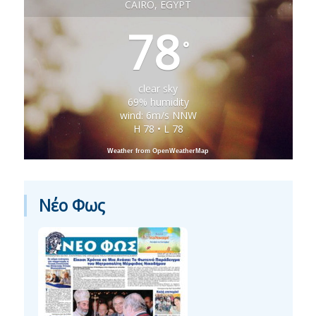
CAIRO, EGYPT
78
°
clear sky
69% humidity
wind: 6m/s NNW
H 78 • L 78
Weather from OpenWeatherMap
Νέο Φως