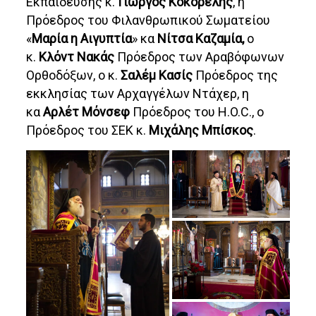
Εκπαίδευσης κ.
Γιώργος Κοκορέλης
, η
Πρόεδρος του Φιλανθρωπικού Σωματείου
«
Μαρία η Αιγυπτία
» κα
Νίτσα Καζαμία,
ο
κ.
Κλόντ Νακάς
Πρόεδρος των Αραβόφωνων
Ορθοδόξων, ο κ.
Σαλέμ Κασίς
Πρόεδρος της
εκκλησίας των Αρχαγγέλων Ντάχερ, η
κα
Αρλέτ Μόνσεφ
Πρόεδρος του H.O.C., ο
Πρόεδρος του ΣΕΚ κ.
Μιχάλης Μπίσκος
.