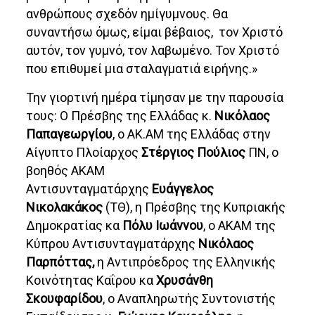
ανθρώπους σχεδόν ημίγυμνους. Θα
συναντήσω όμως, είμαι βέβαιος, τον Χριστό
αυτόν, τον γυμνό, τον λαβωμένο. Τον Χριστό
που επιθυμεί μια σταλαγματιά ειρήνης.»
Την γιορτινή ημέρα τίμησαν με την παρουσία
τους: Ο Πρέσβης της Ελλάδας κ.
Νικόλαος
Παπαγεωργίου
, ο ΑΚ.ΑΜ της Ελλάδας στην
Αίγυπτο Πλοίαρχος
Στέργιος Πούλιος
ΠΝ, ο
βοηθός ΑΚΑΜ
Αντισυνταγματάρχης
Ευάγγελος
Νικολακάκος
(ΤΘ), η Πρέσβης της Κυπριακής
Δημοκρατίας κα
Πόλυ Ιωάννου
, ο ΑΚΑΜ της
Κύπρου Αντισυνταγματάρχης
Νικόλαος
Παρπόττας,
η Αντιπρόεδρος της Ελληνικής
Κοινότητας Καΐρου κα
Χρυσάνθη
Σκουφαρίδου
, ο Αναπληρωτής Συντονιστής