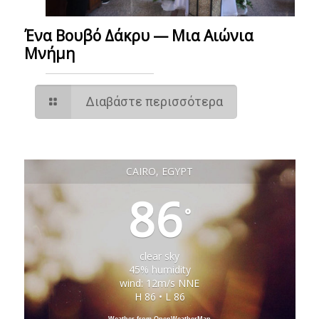
Ένα Βουβό Δάκρυ — Μια Αιώνια
Μνήμη
Διαβάστε περισσότερα
CAIRO, EGYPT
86
°
clear sky
45% humidity
wind: 12m/s NNE
H 86 • L 86
Weather from OpenWeatherMap