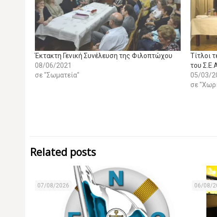
Έκτακτη Γενική Συνέλευση της Φιλοπτώχου
Τίτλοι τ
08/06/2021
του Σ.Ε.Α
σε "Σωματεία"
05/03/2
σε "Χωρ
Related posts
07/08/2026
06/08/2