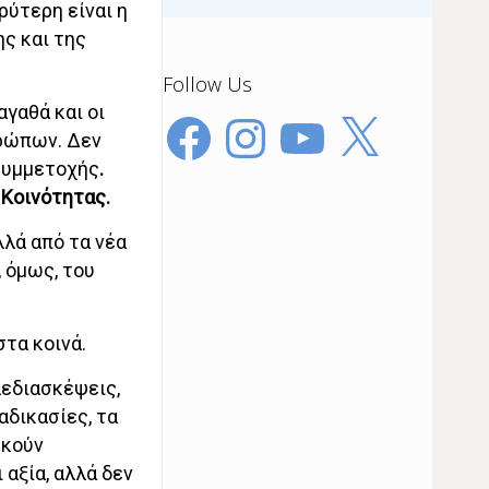
ρύτερη είναι η
ς και της
Follow Us
αγαθά και οι
Facebook
Instagram
YouTube
X
θρώπων. Δεν
 συμμετοχής
.
 Κοινότητας.
λλά από τα νέα
 όμως, του
τα κοινά.
λεδιασκέψεις,
αδικασίες, τα
σκούν
αξία, αλλά δεν