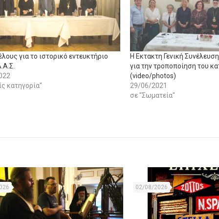
έλους για το ιστορικό εντευκτήριο
Η Εκτακτη Γενική Συνέλευσ
.Α.Σ.
για την τροποποίηση του κ
022
(video/photos)
ίς κατηγορία"
29/06/2021
σε "Σωματεία"
026
02/08/2026