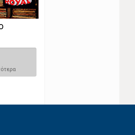
Ο
σότερα