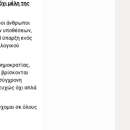
όχι μέλη της
ροι άνθρωποι
ών υποθέσεων,
Η ύπαρξη ενός
λλογικού
δημοκρατίας,
α βρίσκονται
 σύγχρονη
υτυχώς όχι απλά
ύχομαι σε όλους