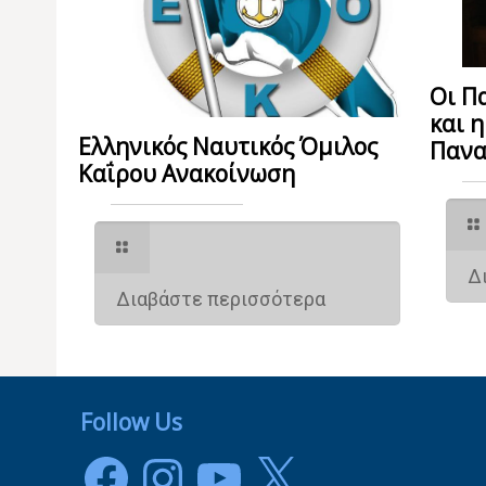
Οι Π
και 
Ελληνικός Ναυτικός Όμιλος
Πανα
Καΐρου Ανακοίνωση
Δ
Διαβάστε περισσότερα
Follow Us
Facebook
Instagram
YouTube
X