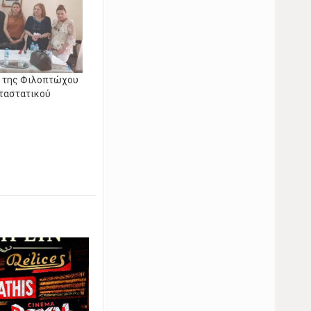
η της Φιλοπτώχου
αταστατικού