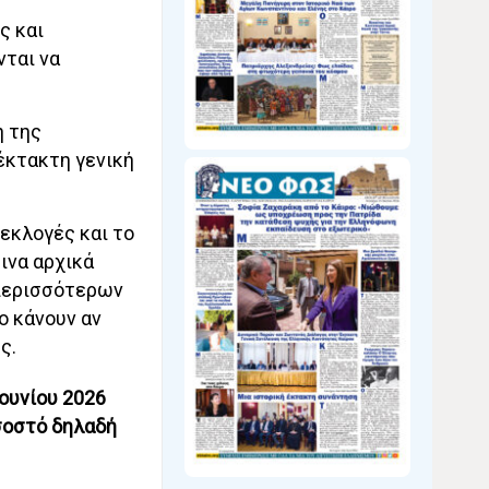
ς και
νται να
η της
έκτακτη γενική
εκλογές και το
ινα αρχικά
 περισσότερων
ο κάνουν αν
ς.
ουνίου 2026
οσοστό δηλαδή