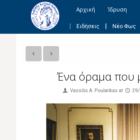
Αρχική
Ίδρυση
Ειδήσεις
Νέο Φως
Ένα όραμα που 
Published by
Vassilis Α. Poularikas
at
29