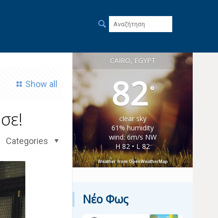
CAIRO, EGYPT
82
Show all
°
σε!
clear sky
61% humidity
wind: 6m/s NW
Categories
H 82 • L 82
Weather from OpenWeatherMap
Νέο Φως