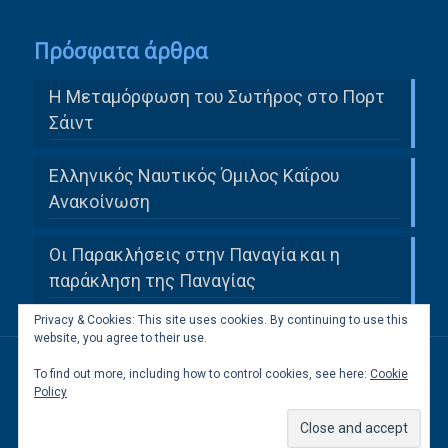
Πρόσφατα άρθρα
Η Μεταμόρφωση του Σωτήρος στο Πορτ
Σάιντ
Ελληνικός Ναυτικός Όμιλος Καΐρου
Ανακοίνωση
Οι Παρακλήσεις στην Παναγία και η
παράκληση της Παναγίας
Privacy & Cookies: This site uses cookies. By continuing to use this
website, you agree to their use.
To find out more, including how to control cookies, see here:
Cookie
All Rights Reserved to Ελληνική Κοινότητα
Policy
Καΐρου