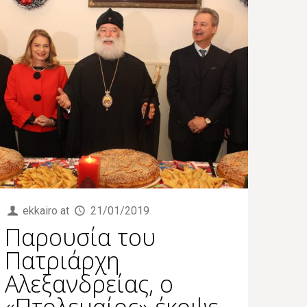
ekkairo
at
21/01/2019
Παρουσία του
Πατριάρχη
Αλεξανδρείας, ο
«Πτολεμαίος» έκοψε