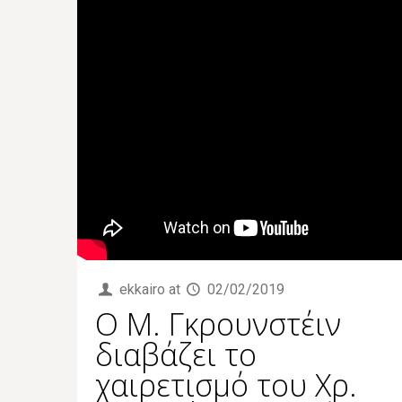
ekkairo
at
02/02/2019
Ο Μ. Γκρουνστέιν
διαβάζει το
χαιρετισμό του Χρ.