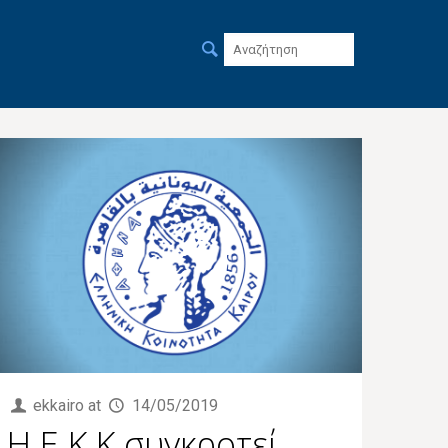
ekkairo
at
14/05/2019
Η Ε.Κ.Κ συγκροτεί