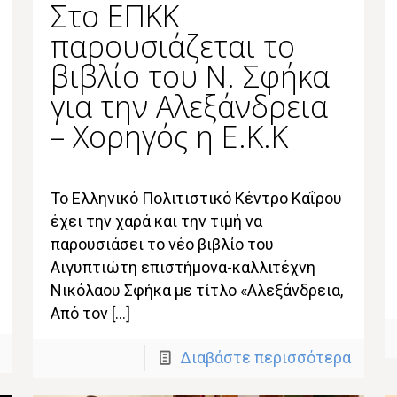
Στο ΕΠΚΚ
παρουσιάζεται το
βιβλίο του Ν. Σφήκα
για την Αλεξάνδρεια
– Χορηγός η Ε.Κ.Κ
Το Ελληνικό Πολιτιστικό Κέντρο Καΐρου
έχει την χαρά και την τιμή να
παρουσιάσει το νέο βιβλίο του
Αιγυπτιώτη επιστήμονα-καλλιτέχνη
Νικόλαου Σφήκα με τίτλο «Αλεξάνδρεια,
Από τον […]
Διαβάστε περισσότερα