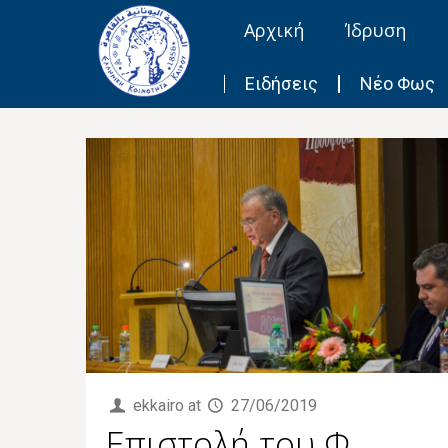
Αρχική
Ίδρυση
Ειδήσεις
Νέο Φως
ekkairo
at
27/06/2019
Επιστολή του Φ.