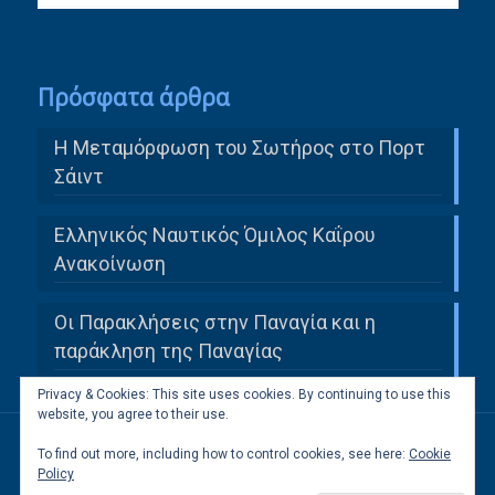
Πρόσφατα άρθρα
Η Μεταμόρφωση του Σωτήρος στο Πορτ
Σάιντ
Ελληνικός Ναυτικός Όμιλος Καΐρου
Ανακοίνωση
Οι Παρακλήσεις στην Παναγία και η
παράκληση της Παναγίας
Privacy & Cookies: This site uses cookies. By continuing to use this
website, you agree to their use.
To find out more, including how to control cookies, see here:
Cookie
All Rights Reserved to Ελληνική Κοινότητα
Policy
Καΐρου