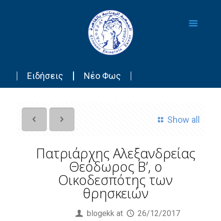
Ειδήσεις
Νέο Φως
Show all
Πατριάρχης Αλεξανδρείας
Θεόδωρος Β’, ο
Οικοδεσπότης των
θρησκειών
Published by
blogekk
at
26/12/2017