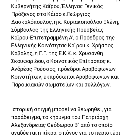
Κυβερνήτης Καΐρου, Έλληνας Γενικός
Πρόξενος στο Κάιρο κ.Γεώργιος
Δασκαλόπουλος, η κ. Κυριακοπούλου Ελένη,
Σύμβουλος της Ελληνικής Πρεσβείας
Καΐρου-Επιτετραμμένη Α’, ο Πρόεδρος της
Ελληνικής Κοινότητας Καΐρου κ. Χρήστος
Καβαλής, η Γ.Γ. της Ε.Κ.Κ. κ. Χρυσάνθη
Σκουφαρίδου, ο Κοινοτικός Επίτροπος κ.
Ανδρέας Ρούσσος, πρόεδροι Αραβόφωνων
Κοινοτήτων, εκπρόσωποι Αραβόφωνων και
Παροικιακών σωματείων και συλλόγων.
Ιστορική στιγμή μπορεί να θεωρηθεί, για
παράδειγμα, το κήρυγμα του Πατριάρχη
Αλεξάνδρειας Θεόδωρου Β΄ από το οποίο
αναδύεται η πίκρα, ο πόνος για το περιστέρι