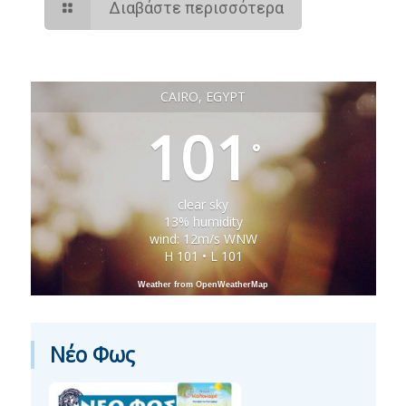
Διαβάστε περισσότερα
CAIRO, EGYPT
101
°
clear sky
13% humidity
wind: 12m/s WNW
H 101 • L 101
Weather from OpenWeatherMap
Νέο Φως