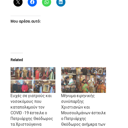
Μου αρέσει αυτό:
Related
Eυχές σε γιατρούς και
Μήνυμα ειρηνικής
νοσοκόμους που
συνύπαρξης
καταπολεμούν τον
Χριστιανών και
COVID -19 έστειλε ο
Μουσουλμάνων έστειλε
Πατριάρχης Θεόδωρος
ο Πατριάρχης
τα Χριστούγεννα
Θεόδωρος ανήμερα των