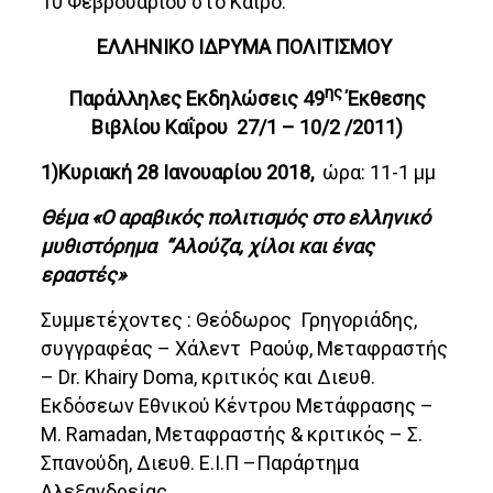
10 Φεβρουαρίου στο Κάιρο.
ΕΛΛΗΝΙΚΟ ΙΔΡΥΜΑ ΠΟΛΙΤΙΣΜΟΥ
ης
Παράλληλες Εκδηλώσεις 49
Έκθεσης
Βιβλίου Καΐρου 27/1 – 10/2 /2011)
1)Κυριακή 28 Ιανουαρίου 2018,
ώρα: 11-1 μμ
Θέμα «Ο αραβικός πολιτισμός στο ελληνικό
μυθιστόρημα “Α
λούζα, χίλοι και ένας
εραστές»
Συμμετέχοντες : Θεόδωρος Γρηγοριάδης,
συγγραφέας – Χάλεντ Ραούφ, Μεταφραστής
– Dr. Khairy Doma, κριτικός και Διευθ.
Εκδόσεωv Εθνικού Κέντρου Μετάφρασης –
Μ. Ramadan, Μεταφραστής & κριτικός – Σ.
Σπανούδη, Διευθ. Ε.Ι.Π –Παράρτημα
Αλεξανδρείας