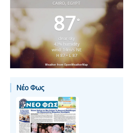
CAIRO, EGYPT
87
°
clear sky
43% humidity
wind: 14m/s NE
H 87 • L 87
Weather from OpenWeatherMap
Νέο Φως