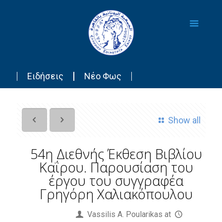
Ειδήσεις
Νέο Φως
Show all
54η Διεθνής Έκθεση Βιβλίου
Καΐρου. Παρουσίαση του
έργου του συγγραφέα
Γρηγόρη Χαλιακόπουλου
Published by
Vassilis Α. Poularikas
at