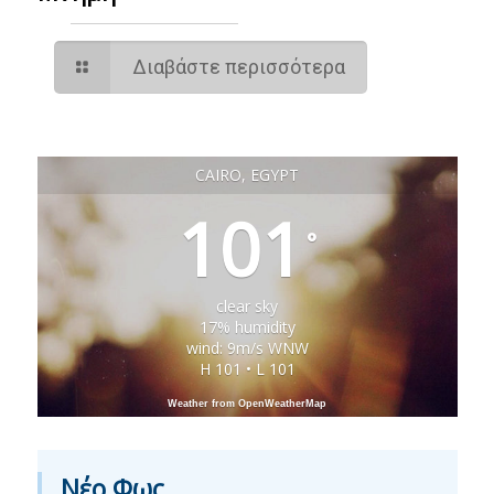
Διαβάστε περισσότερα
CAIRO, EGYPT
101
°
clear sky
17% humidity
wind: 9m/s WNW
H 101 • L 101
Weather from OpenWeatherMap
Νέο Φως