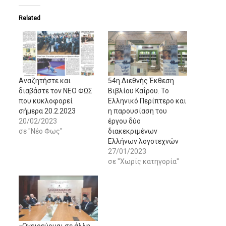
Related
Αναζητήστε και
54η Διεθνής Έκθεση
διαβάστε τον ΝΕΟ ΦΩΣ
Βιβλίου Καΐρου. Το
που κυκλοφορεί
Ελληνικό Περίπτερο και
σήμερα 20.2.2023
η παρουσίαση του
20/02/2023
έργου δύο
σε "Νέο Φως"
διακεκριμένων
Ελλήνων λογοτεχνών
27/01/2023
σε "Χωρίς κατηγορία"
«Ονειρεύομαι σε άλλη