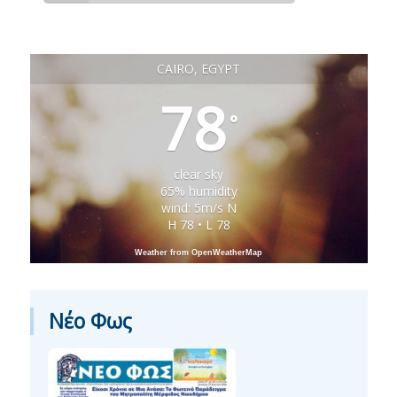
CAIRO, EGYPT
78
°
clear sky
65% humidity
wind: 5m/s N
H 78 • L 78
Weather from OpenWeatherMap
Νέο Φως