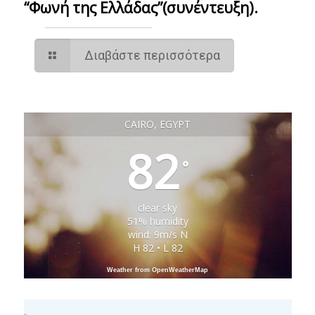
“Φωνή της Ελλάδας”(συνέντευξη).
Διαβάστε περισσότερα
CAIRO, EGYPT
82
°
clear sky
51% humidity
wind: 9m/s N
H 82 • L 82
Weather from OpenWeatherMap