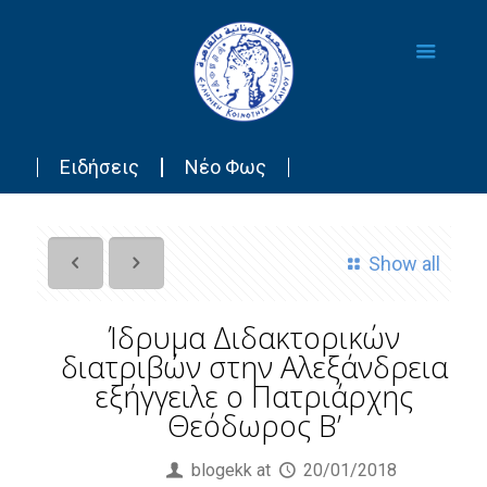
Ειδήσεις
Νέο Φως
Show all
Ίδρυμα Διδακτορικών
διατριβών στην Αλεξάνδρεια
εξήγγειλε ο Πατριάρχης
Θεόδωρος Β’
Published by
blogekk
at
20/01/2018