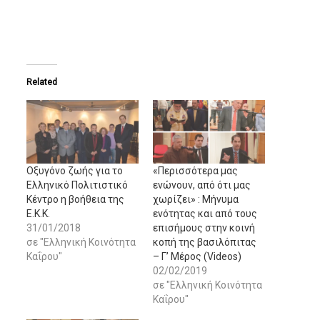
Related
Οξυγόνο ζωής για το
«Περισσότερα μας
Ελληνικό Πολιτιστικό
ενώνουν, από ότι μας
Κέντρο η βοήθεια της
χωρίζει» : Μήνυμα
Ε.Κ.Κ.
ενότητας και από τους
31/01/2018
επισήμους στην κοινή
σε "Ελληνική Κοινότητα
κοπή της βασιλόπιτας
Καΐρου"
– Γ’ Μέρος (Videos)
02/02/2019
σε "Ελληνική Κοινότητα
Καΐρου"