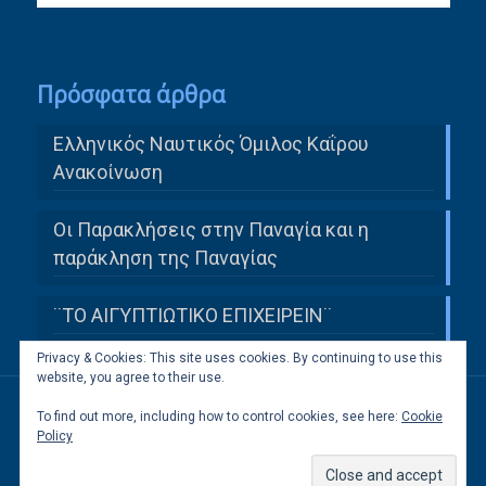
Πρόσφατα άρθρα
Ελληνικός Ναυτικός Όμιλος Καΐρου
Ανακοίνωση
Οι Παρακλήσεις στην Παναγία και η
παράκληση της Παναγίας
¨ΤΟ ΑΙΓΥΠΤΙΩΤΙΚΟ ΕΠΙΧΕΙΡΕΙΝ¨
Privacy & Cookies: This site uses cookies. By continuing to use this
website, you agree to their use.
To find out more, including how to control cookies, see here:
Cookie
All Rights Reserved to Ελληνική Κοινότητα
Policy
Καΐρου