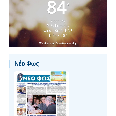
84
°
clear sky
51% humidity
wind: 10m/s NNE
H 84 • L 84
Weather from OpenWeatherMap
Νέο Φως