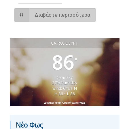
Διαβάστε περισσότερα
CAIRO, EGYPT
86
°
clear sky
37% humidity
wind: 6m/s N
H 86 • L 86
Weather from OpenWeatherMap
Νέο Φως