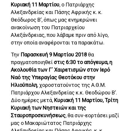
Κυριακή 11 Μαρτίου
, ο Πατριάρχης
Αλεξανδρείας και Πάσης Αφρικής κ. κ.
Θεόδωρος Β’, όπως μας ενημερώνει
ανακοίνωση του Πατριαρχείου
Αλεξάνδρειας, που λάβαμε πριν από λίγο,
στην οποία αναφέρονται τα παρακάτω.
Την
Παρασκευή 9 Μαρτίου 2018
θα
πραγματοποιηθεί
στις 6:30 το απόγευμα, η
Ακολουθία των Γ΄ Χαιρετισμών στον Ιερό
Ναό της Υπεραγίας Θεοτόκου στην
Ηλιούπολη
, χοροστατούντος της Α.Θ.Μ.
Πατριάρχου Αλεξανδρείας κ.κ. Θεοδώρου Β’.
Δύο ημέρες μετά,
Κυριακή 11 Μαρτίου, Τρίτη
Κυριακή των Νηστειών και της
Σταυροπροσκυνήσεως
, θα συν-εορτάσει μαζί
μας ο Μακαριώτατος Πατριάρχης
Αλεξανδρείας και Πάσης Αφρικής κ. κ.