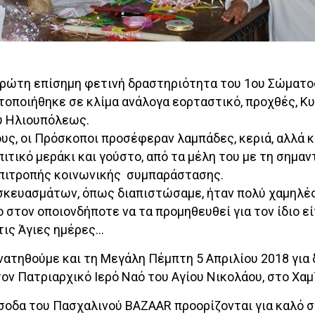
 πρώτη επίσημη φετινή δραστηριότητα του 1ου Σώματ
τοποιήθηκε σε κλίμα ανάλογα εορταστικό, προχθές, Κ
υ Ηλιουπόλεως.
ους, οι Πρόσκοποι προσέφεραν λαμπάδες, κεριά, αλλά 
ιτικό μεράκι και γούστο, από τα μέλη του με τη σημαν
επιτροπής κοινωνικής συμπαράστασης.
σκευασμάτων, όπως διαπιστώσαμε, ήταν πολύ χαμηλές
ο στον οποιονδήποτε να τα προμηθευθεί για τον ίδιο ε
τις Άγιες ημέρες…
ατηθούμε και τη Μεγάλη Πέμπτη 5 Απριλίου 2018 για 
τον Πατριαρχικό Ιερό Ναό του Αγίου Νικολάου, στο Χαμ
 έσοδα του Πασχαλινού BAZAAR προορίζονται για καλό 