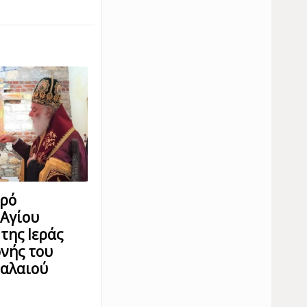
ερό
 Αγίου
της Ιεράς
νής του
παλαιού