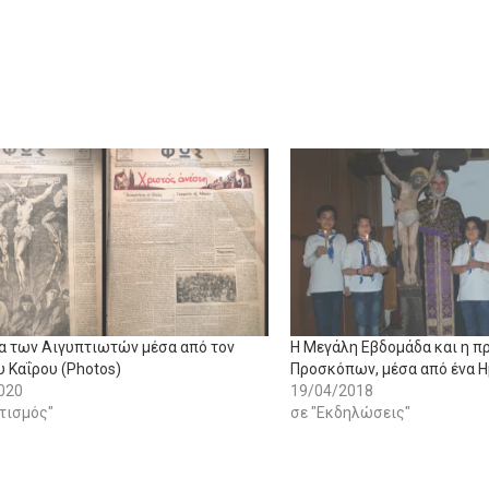
α των Αιγυπτιωτών μέσα από τον
Η Μεγάλη Εβδομάδα και η 
 Καΐρου (Photos)
Προσκόπων, μέσα από ένα Η
020
19/04/2018
ιτισμός"
σε "Εκδηλώσεις"