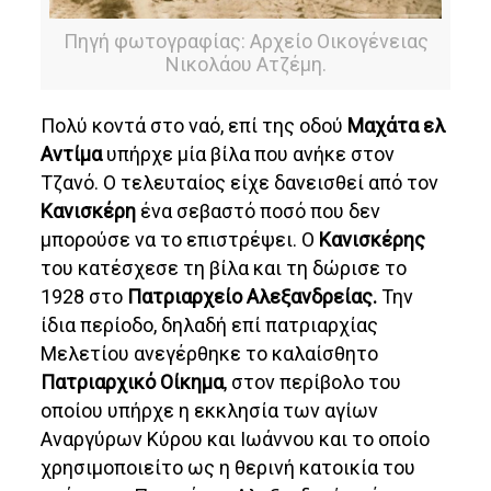
Πηγή φωτογραφίας: Αρχείο Οικογένειας
Νικολάου Ατζέμη.
Πολύ κοντά στο ναό, επί της οδού
Μαχάτα ελ
Αντίμα
υπήρχε μία βίλα που ανήκε στον
Τζανό. Ο τελευταίος είχε δανεισθεί από τον
Κανισκέρη
ένα σεβαστό ποσό που δεν
μπορούσε να το επιστρέψει. Ο
Κανισκέρης
του κατέσχεσε τη βίλα και τη δώρισε το
1928 στο
Πατριαρχείο Αλεξανδρείας.
Την
ίδια περίοδο, δηλαδή επί πατριαρχίας
Μελετίου ανεγέρθηκε το καλαίσθητο
Πατριαρχικό Οίκημα
, στον περίβολο του
οποίου υπήρχε η εκκλησία των αγίων
Αναργύρων Κύρου και Ιωάννου και το οποίο
χρησιμοποιείτο ως η θερινή κατοικία του