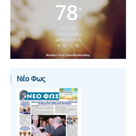
78
°
clear sky
54% humidity
wind: 6m/s N
H 78 • L 78
Weather from OpenWeatherMap
Νέο Φως