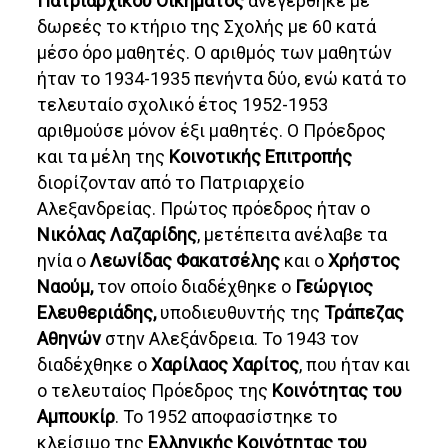
Πατριαρχικού Οικήματος
ανεγέρθηκε με
δωρεές το κτήριο της Σχολής με 60 κατά
μέσο όρο μαθητές. Ο αριθμός των μαθητών
ήταν το 1934-1935 πενήντα δύο, ενώ κατά το
τελευταίο σχολικό έτος 1952-1953
αριθμούσε μόνον έξι μαθητές. Ο Πρόεδρος
και τα μέλη της
Κοινοτικής Επιτροπής
διορίζονταν από το Πατριαρχείο
Αλεξανδρείας. Πρώτος πρόεδρος ήταν ο
Νικόλας Λαζαρίδης
, μετέπειτα ανέλαβε τα
ηνία ο
Λεωνίδας Φακατσέλης
και ο
Χρήστος
Ναούμ,
τον οποίο διαδέχθηκε ο
Γεώργιος
Ελευθεριάδης,
υποδιευθυντής της
Τράπεζας
Αθηνών
στην Αλεξάνδρεια. Το 1943 τον
διαδέχθηκε ο
Χαρίλαος Χαρίτος
, που ήταν και
ο τελευταίος Πρόεδρος της
Κοινότητας του
Αμπουκίρ
. Το 1952 αποφασίστηκε το
κλείσιμο της
Ελληνικής Κοινότητας του