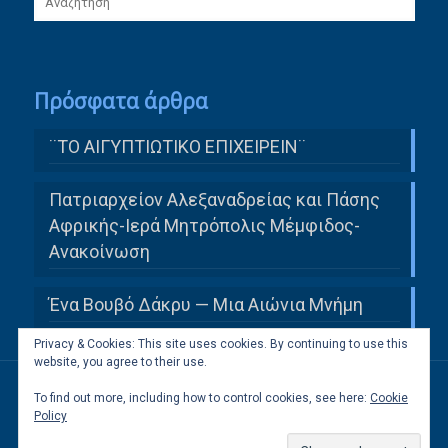
Πρόσφατα άρθρα
¨ΤΟ ΑΙΓΥΠΤΙΩΤΙΚΟ ΕΠΙΧΕΙΡΕΙΝ¨
Πατριαρχείον Αλεξαναδρείας και Πάσης
Αφρικής-Ιερά Μητρόπολις Μέμφιδος-
Ανακοίνωση
Ένα Βουβό Δάκρυ — Μια Αιώνια Μνήμη
Privacy & Cookies: This site uses cookies. By continuing to use this
website, you agree to their use.
To find out more, including how to control cookies, see here:
Cookie
All Rights Reserved to Ελληνική Κοινότητα
Policy
Καΐρου