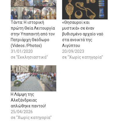
Tάντα: H ιστορική
«Θησαυροί και
πρώτη Θεία Λειτουργία
μυστικά» σε έναν
στην Υπαπαντή από τον
βυθισμένο αρχαίο ναό
Πατριάρχη Θεόδωρο
στα ανοικτά της
(Videos /Photos)
Αιγύπτου
31/01/2020
20/09/2023
σε "Εκκλησιαστικά"
σε "Χωρίς κατηγορία"
Η Λάμψη της
Αλεξάνδρειας
απλώθηκε παντού!
25/04/2026
σε "Χωρίς κατηγορία"