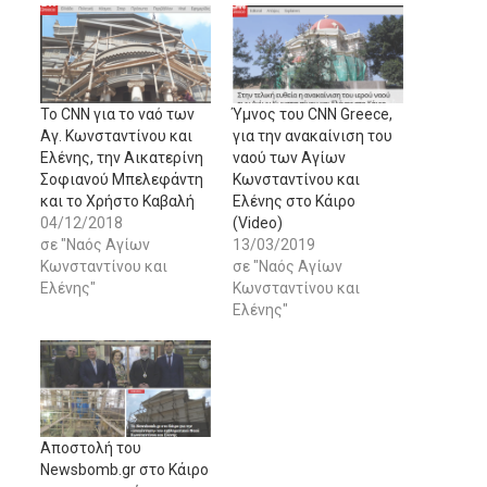
Το CNN για το ναό των
Ύμνος του CNN Greece,
Αγ. Κωνσταντίνου και
για την ανακαίνιση του
Ελένης, την Αικατερίνη
ναού των Αγίων
Σοφιανού Μπελεφάντη
Κωνσταντίνου και
και το Χρήστο Καβαλή
Ελένης στο Κάιρο
04/12/2018
(Video)
σε "Ναός Αγίων
13/03/2019
Κωνσταντίνου και
σε "Ναός Αγίων
Ελένης"
Κωνσταντίνου και
Ελένης"
Αποστολή του
Newsbomb.gr στο Κάιρο