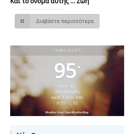
Και το όνομα αυτής … Ζωή
Διαβάστε περισσότερα
CAIRO, EGYPT
95
°
clear sky
20% humidity
wind: 12m/s NW
H 95 • L 95
Weather from OpenWeatherMap