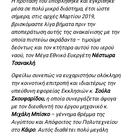
Η πρότασή του υποβλήθηκε και εγκρίθηκε
μέσα σε πολύ μικρό διάστημα, έτσι ώστε
σήμερα, στις αρχές Μαρτίου 2019,
βρισκόμαστε λίγα βήματα πριν την
αποπεράτωση αυτής της ανακαίνισης με την
οποία πιστεύω ακράδαντα – τιμούμε
δεόντως και τον κτήτορα αυτού του ιερού
ναού, τον Μέγα Εθνικό Ευεργέτη
Νέστωρα
Τσανακλή
.
Οφείλω συνεπώς να ευχαριστήσω ολόκληρη
την κοινοτική επιτροπή και ιδιαιτέρως την
υπεύθυνη εφορείας Εκκλησιών κ.
Σούλα
Σκουφαρίδου,
η οποία συνεργάζεται άψογα
με τον διευθυντή του έργου μηχανικό κ.
Μιχάλη Μπίσκο
– γέννημα θρέμμα της
Αιγύπτου και Απόφοιτος του Πολυτεχνείου
στο
Κάιρο
. Αυτός διαθέτει πολύ μεγάλη