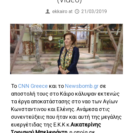
Published by
ekkairo
at
21/03/2019
To
CNN Greece
και το
Newsbomb.gr
σε
αποστολή τους στο Κάιρο κάλυψαν εκτενώς
τα έργα αποκατάστασης στο ναο των Αγίων
Κωνσταντινου και Ελένης. Ανάμεσα στις
συνεντεύξεις που ήταν και αυτή της μεγάλης
ευεργέτιδας της Ε.Κ.Κ κ.
Αικατερίνης
Σοφιανού Μπελεφάντη,
η οποία σε