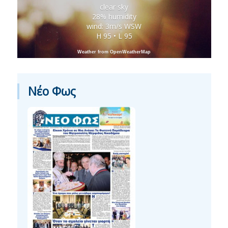
clear sky
28% humidity
wind: 3m/s WSW
H 95 • L 95
Weather from OpenWeatherMap
Νέο Φως