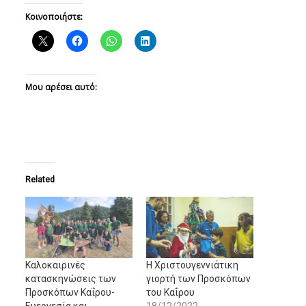
Κοινοποιήστε:
Μου αρέσει αυτό:
Related
Καλοκαιρινές
Η Χριστουγεννιάτικη
κατασκηνώσεις των
γιορτή των Προσκόπων
Προσκόπων Καΐρου-
του Καΐρου
Ευεργεσία και
18/12/2022