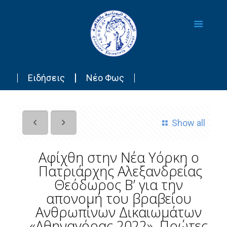
Ειδήσεις
Νέο Φως
Show all
Αφίχθη στην Νέα Υόρκη ο
Πατριάρχης Αλεξανδρείας
Θεόδωρος Β’ για την
απονομή του βραβείου
Ανθρωπίνων Δικαιωμάτων
«Αθηναγόρας 2022». Πρώτες