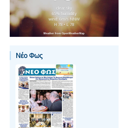
clear sky
65% humidity
wind: 6m/s NNW
H 78 • L 78
Weather from OpenWeatherMap
Νέο Φως