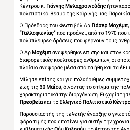
Κέντρου κ.
Γιάννης Μελαχροινούδης
ήτανπαρό
πολιτιστικό θεσμό της Καϊρινής μας Παροικία
Ο Πρόεδρος του Φεστιβάλ Δρ
Γιάσερ Μοχέμπ,
“Γαλλοφωνίας”
που προάγει, από το 1970 που 
πολύπλευρες δράσεις που φέρνουν τους ανθρ
Ο Δρ
Μοχέμπ
αναφέρθηκε επίσης και στον κο
διαφορετικές κουλτούρες ανθρώπων, οι οποίοι
πλαίσιο αναφοράς μέσα από τα ήθη και τα έθιμ
Μίλησε επίσης και για πολυάριθμες συμμετο
έως τις
30 Μαΐου
, δίνοντας το στίγμα της π
χαρακτηριστικά την διοργάνωση. Ευχαρίστησε
Πρεσβεία
και το
Ελληνικό Πολιτιστικό Κέντρο
Παρουσιαστής της τελετής έναρξης ο γνωστό
φόρο τιμής που αποτίνει για αυτήν την χρονι
εμβληματικής
Ούμ Καλσούμ
, το Άστρο της Αν