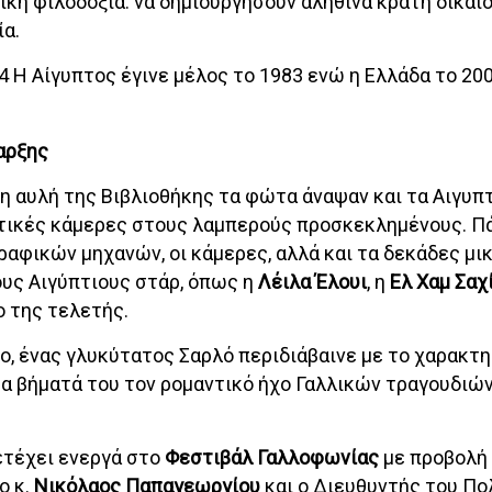
τική φιλοδοξία: να δημιουργήσουν αληθινά κράτη δικαίο
ία.
4 Η Αίγυπτος έγινε μέλος το 1983 ενώ η Ελλάδα το 200
αρξης
η αυλή της Βιβλιοθήκης τα φώτα άναψαν και τα Αιγυπ
τικές κάμερες στους λαμπερούς προσκεκλημένους. Π
αφικών μηχανών, οι κάμερες, αλλά και τα δεκάδες μ
υς Αιγύπτιους στάρ, όπως η
Λέιλα Έλουι
, η
Ελ Χαμ Σαχ
ο της τελετής.
ο, ένας γλυκύτατος Σαρλό περιδιάβαινε με το χαρακτη
τα βήματά του τον ρομαντικό ήχο Γαλλικών τραγουδιών
τέχει ενεργά στο
Φεστιβάλ Γαλλοφωνίας
με προβολή 
ο κ.
Νικόλαος Παπαγεωργίου
και ο Διευθυντής του Πο