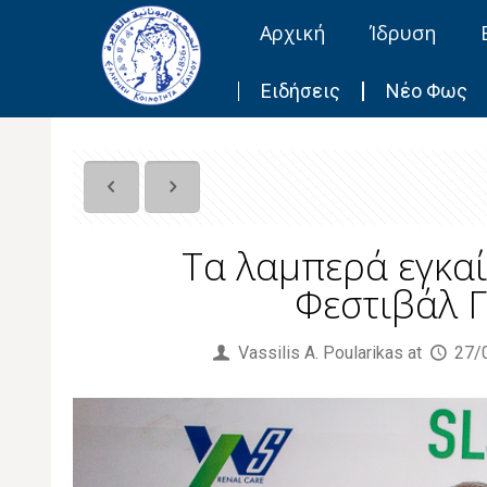
Αρχική
Ίδρυση
Ειδήσεις
Νέο Φως
Τα λαμπερά εγκα
Φεστιβάλ 
Published by
Vassilis Α. Poularikas
at
27/