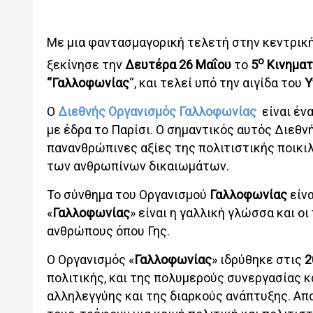
Με μια φαντασμαγορική τελετή στην κεντρική
ο
ξεκίνησε την
Δευτέρα 26 Μαΐου
το
5
Κινηματ
“Γαλλοφωνίας
“, και τελεί υπό την αιγίδα του
Υ
Ο
Διεθνής Οργανισμός Γαλλοφωνίας
είναι έν
με έδρα το Παρίσι. Ο σημαντικός αυτός Διεθν
πανανθρώπινες αξίες της πολιτιστικής ποικι
των ανθρωπίνων δικαιωμάτων.
Το σύνθημα του Οργανισμού
Γαλλοφωνίας
είνα
«
Γαλλοφωνίας
» είναι η γαλλική γλώσσα και ο
ανθρώπους όπου Γης.
Ο Οργανισμός «
Γαλλοφωνίας
» ιδρύθηκε στις
2
πολιτικής, και της πολυμερούς συνεργασίας κ
αλληλεγγύης και της διαρκούς ανάπτυξης. Απο