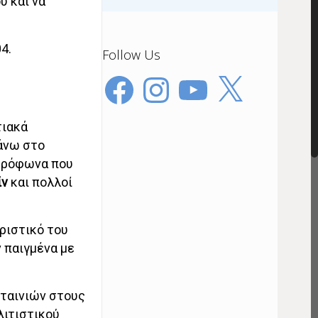
υ και να
4.
Follow Us
Facebook
Instagram
YouTube
X
τιακά
άνω στο
ικρόφωνα που
ίν
και πολλοί
ριστικό του
 παιγμένα με
ταινιών στους
λιτιστικού