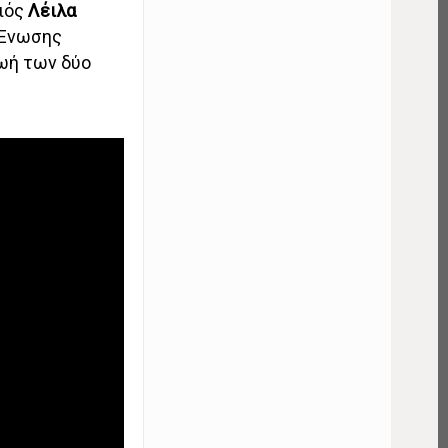
οιός
Λέιλα
 Ενωσης
ωή των δύο