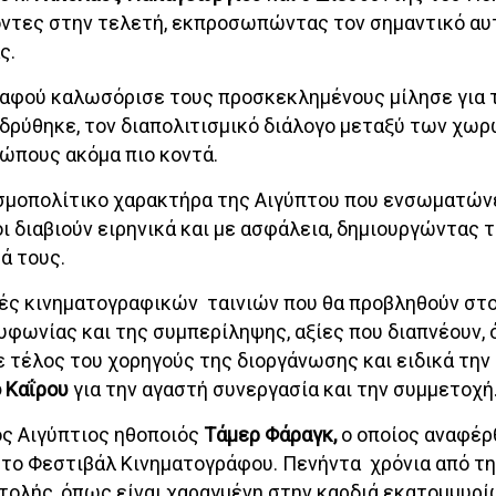
ντες στην τελετή, εκπροσωπώντας τον σημαντικό αυ
ς.
αφού καλωσόρισε τους προσκεκλημένους μίλησε για τ
ιδρύθηκε, τον διαπολιτισμικό διάλογο μεταξύ των χω
ώπους ακόμα πιο κοντά.
σμοπολίτικο χαρακτήρα της Αιγύπτου που ενσωματώνε
 διαβιούν ειρηνικά και με ασφάλεια, δημιουργώντας τ
ά τους.
χές κινηματογραφικών ταινιών που θα προβληθούν στ
ολυφωνίας και της συμπερίληψης, αξίες που διαπνέουν
 τέλος του χορηγούς της διοργάνωσης και ειδικά την
 Καΐρου
για την αγαστή συνεργασία και την συμμετοχή
ς Αιγύπτιος ηθοποιός
Τάμερ Φάραγκ,
ο οποίος αναφέρ
ά το Φεστιβάλ Κινηματογράφου. Πενήντα χρόνια από τη
ατολής, όπως είναι χαραγμένη στην καρδιά εκατομμυρ