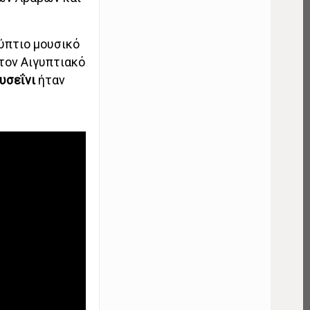
γύπτιο μουσικό
τον Αιγυπτιακό
υσεΐνι
ήταν