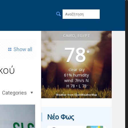
CAIRO, EGYPT
78
Show all
°
κού
clear sky
61% humidity
wind: 7m/s N
H 78 • L 78
Categories
Weather from OpenWeatherMap
Νέο Φως