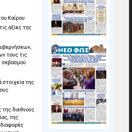
του Καΐρου
τις αξίες της
κυβερνήσεων,
ων τους τις
υ σεβασμού
νά στοιχεία της
τους
ς της διεθνούς
ίας, της
ς διαφορές