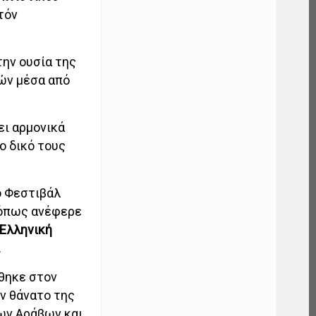
τόν
ην ουσία της
ρών μέσα από
ι αρμονικά
ο δικό τους
ο Φεστιβάλ
, όπως ανέφερε
Ελληνική
.
θηκε στον
ν θάνατο της
ίων Αράβων και