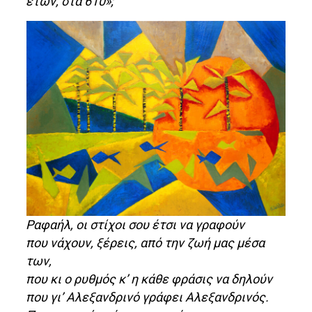
ετών, στα 610»;
Ραφαήλ, οι στίχοι σου έτσι να γραφούν
που νάχουν, ξέρεις, από την ζωή μας μέσα
των,
που κι ο ρυθμός κ’ η κάθε φράσις να δηλούν
που γι’ Αλεξανδρινό γράφει Αλεξανδρινός.