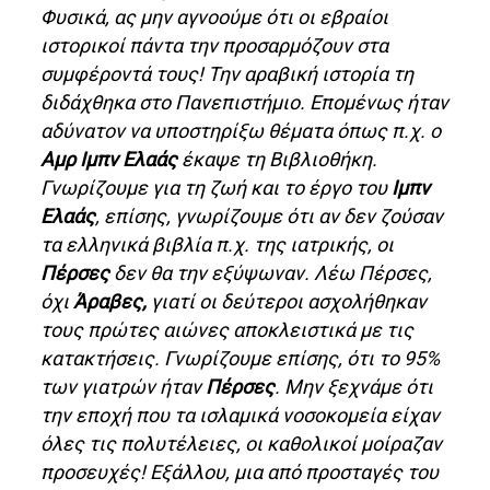
Φυσικά, ας μην αγνοούμε ότι οι εβραίοι
ιστορικοί πάντα την προσαρμόζουν στα
συμφέροντά τους! Την αραβική ιστορία τη
διδάχθηκα στο Πανεπιστήμιο. Επομένως ήταν
αδύνατον να υποστηρίξω θέματα όπως π.χ. ο
Αμρ Ιμπν Ελαάς
έκαψε τη Βιβλιοθήκη.
Γνωρίζουμε για τη ζωή και το έργο του
Ιμπν
Ελαάς
, επίσης, γνωρίζουμε ότι αν δεν ζούσαν
τα ελληνικά βιβλία π.χ. της ιατρικής, οι
Πέρσες
δεν θα την εξύψωναν. Λέω Πέρσες,
όχι
Άραβες,
γιατί οι δεύτεροι ασχολήθηκαν
τους πρώτες αιώνες αποκλειστικά με τις
κατακτήσεις. Γνωρίζουμε επίσης, ότι το 95%
των γιατρών ήταν
Πέρσες
. Μην ξεχνάμε ότι
την εποχή που τα ισλαμικά νοσοκομεία είχαν
όλες τις πολυτέλειες, οι καθολικοί μοίραζαν
προσευχές! Εξάλλου, μια από προσταγές του