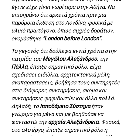
έγινε είχε γίνει νωρίτερα στην Αθήνα. Να
επισημάνω ότι αρκετά χρόνια πριν μια
παρόμοια έκθεση στο Λονδίνο, φυσικά με
υλικό πρωτόγονο, όπως αιχμές δοράτων,
ονομάσθηκε
“London
before London”.
Το γεγονός ότι δούλεψα εννιά χρόνια στην
πατρίδα του
Μεγάλου Αλεξάνδρου
, την
Πέλλα,
έπαιξε σημαντικό ρόλο. Είχα
σχεδιάσει ειδώλια, αρχιτεκτονικά μέλη,
αναπαραστάσεις, βοήθησα τους συντηρητές
στις διάφορες συντηρήσεις, ακόμα και
συντηρήσεις ψηφιδωτών και άλλα πολλά.
Δηλαδή, το
Ιπποδάμειο Σύστημα
ήταν
γνώριμο για μένα και με βοηθούσε να
φανταστώ την
αρχαία Αλεξάνδρεια
. Φυσικά,
στο όλο έργο, έπαιξε σημαντικό ρόλο η