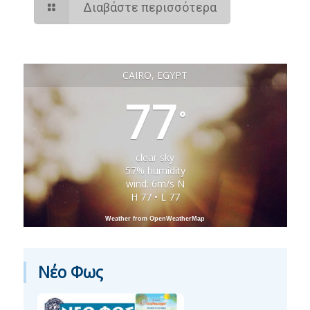
Διαβάστε περισσότερα
CAIRO, EGYPT
77
°
clear sky
57% humidity
wind: 6m/s N
H 77 • L 77
Weather from OpenWeatherMap
Νέο Φως