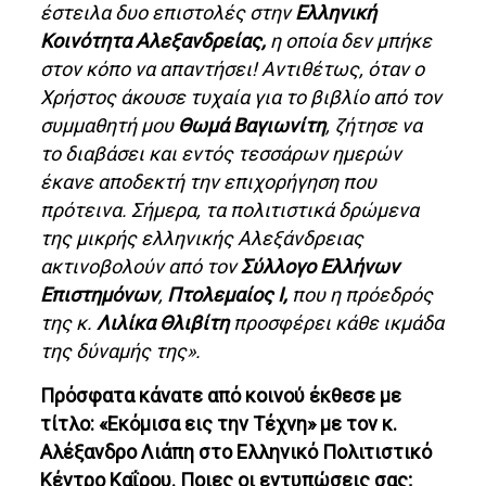
έστειλα δυο επιστολές στην
Ελληνική
Κοινότητα Αλεξανδρείας,
η οποία δεν μπήκε
στον κόπο να απαντήσει! Αντιθέτως, όταν ο
Χρήστος άκουσε τυχαία για το βιβλίο από τον
συμμαθητή μου
Θωμά Βαγιωνίτη
, ζήτησε να
το διαβάσει και εντός τεσσάρων ημερών
έκανε αποδεκτή την επιχορήγηση που
πρότεινα. Σήμερα, τα πολιτιστικά δρώμενα
της μικρής ελληνικής Αλεξάνδρειας
ακτινοβολούν από τον
Σύλλογο Ελλήνων
Επιστημόνων
,
Πτολεμαίος Ι,
που η πρόεδρός
της κ.
Λιλίκα Θλιβίτη
προσφέρει κάθε ικμάδα
της δύναμής της».
Πρόσφατα κάνατε από κοινού έκθεσε με
τίτλο: «Εκόμισα εις την Τέχνη» με τον κ.
Αλέξανδρο Λιάπη στο Ελληνικό Πολιτιστικό
Κέντρο Καΐρου. Ποιες οι εντυπώσεις σας;