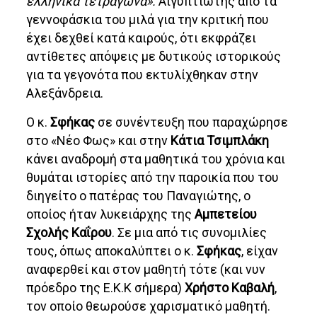
ελληνικά τετράγωνα».
Αιγυπτιώτης από τα
γεννοφάσκια του μιλά για την κριτική που
έχει δεχθεί κατά καιρούς, ότι εκφράζει
αντίθετες απόψεις με δυτικούς ιστορικούς
για τα γεγονότα που εκτυλίχθηκαν στην
Αλεξάνδρεια.
Ο κ.
Σφήκας
σε συνέντευξη που παραχώρησε
στο «Νέο Φως» και στην
Κάτια Τσιμπλάκη
κάνει αναδρομή στα μαθητικά του χρόνια και
θυμάται ιστορίες από την παροικία που του
διηγείτο ο πατέρας του Παναγιώτης, ο
οποίος ήταν λυκειάρχης της
Αμπετείου
Σχολής Καΐρου
. Σε μια από τις συνομιλίες
τους, όπως αποκαλύπτει ο κ.
Σφήκας
, είχαν
αναφερθεί και στον μαθητή τότε (και νυν
πρόεδρο της Ε.Κ.Κ σήμερα)
Χρήστο Καβαλή
,
τον οποίο θεωρούσε χαρισματικό μαθητή.