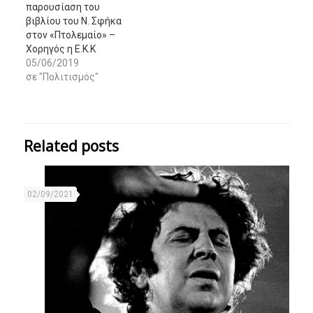
παρουσίαση του
βιβλίου του Ν. Σφήκα
στον «Πτολεμαίο» –
Χορηγός η Ε.Κ.Κ
05/06/2019
σε "Πολιτισμός"
Related posts
02/09/2021