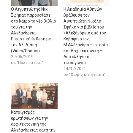
Ο Αιγυπτιώτης Νικ.
Η Ακαδημία Αθηνών
Σφήκας παρουσίασε
βράβευσε τον
στο Κάιρο το νέο βιβλίο
Αιγυπτιώτη Νικόλα
του για την
Σφήκα για βιβλίο του
Αλεξάνδρεια –
«Αλεξάνδρεια από τον
Εικαστική έκθεση με
Καβάφη στον
τον Αλ. Λιάπη
Μ.Αλέξανδρο – Ιστορία
(Video/Photos)
και Αρχιτεκτονική –
29/05/2019
Δυο ελληνικά
σε "Πολιτιστικά"
τετράγωνα»
14/12/2021
σε "Χωρίς κατηγορία"
Kαταιγισμός
ερωτήσεων για την
αρχιτεκτονική της
Αλεξάνδρειας κατά την