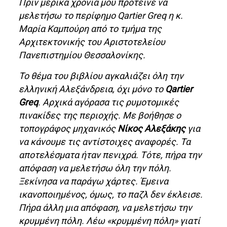
Πριν μερικά χρόνια μου πρότεινε να
μελετήσω το περίφημο Qartier Greq η κ.
Μαρία Καμπούρη από το τμήμα της
Αρχιτεκτονικής του Αριστοτελείου
Πανεπιστημίου Θεσσαλονίκης.
Το θέμα του βιβλίου αγκαλιάζει όλη την
ελληνική Αλεξάνδρεια, όχι μόνο το
Qartier
Greq
. Αρχικά αγόρασα τις ρυμοτομικές
πινακίδες της περιοχής. Με βοήθησε ο
τοπογράφος μηχανικός
Νίκος Αλεξάκης
για
να κάνουμε τις αντίστοιχες αναφορές. Τα
αποτελέσματα ήταν πενιχρά. Τότε, πήρα την
απόφαση να μελετήσω όλη την πόλη.
Ξεκίνησα να παράγω χάρτες. Έμεινα
ικανοποιημένος, όμως, το παζλ δεν έκλεισε.
Πήρα άλλη μια απόφαση, να μελετήσω την
κρυμμένη πόλη. Λέω «κρυμμένη πόλη» γιατί