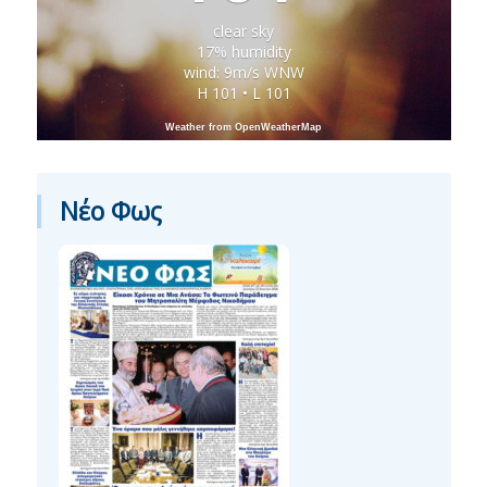
clear sky
17% humidity
wind: 9m/s WNW
H 101 • L 101
Weather from OpenWeatherMap
Νέο Φως