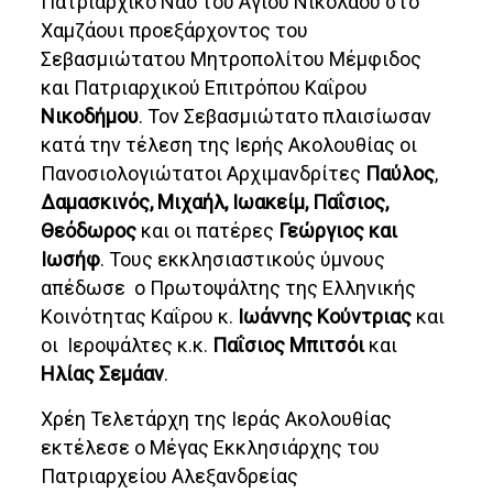
Πατριαρχικό Ναό του Αγίου Νικολάου στο
Χαμζάουι προεξάρχοντος του
Σεβασμιώτατου Μητροπολίτου Μέμφιδος
και Πατριαρχικού Επιτρόπου Καΐρου
Νικοδήμου
. Τον Σεβασμιώτατο πλαισίωσαν
κατά την τέλεση της Ιερής Ακολουθίας οι
Πανοσιολογιώτατοι Αρχιμανδρίτες
Παύλος
,
Δαμασκινός, Μιχαήλ, Ιωακείμ, Παΐσιος,
Θεόδωρος
και οι πατέρες
Γεώργιος και
Ιωσήφ
. Τους εκκλησιαστικούς ύμνους
απέδωσε ο Πρωτοψάλτης της Ελληνικής
Κοινότητας Καΐρου κ.
Ιωάννης Κούντριας
και
οι Ιεροψάλτες κ.κ.
Παΐσιος Μπιτσόι
και
Ηλίας Σεμάαν
.
Χρέη Τελετάρχη της Ιεράς Ακολουθίας
εκτέλεσε ο Μέγας Εκκλησιάρχης του
Πατριαρχείου Αλεξανδρείας