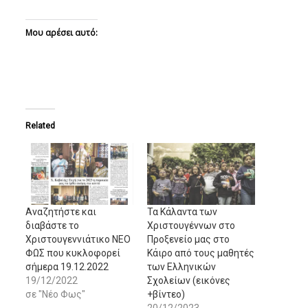
Μου αρέσει αυτό:
Related
Αναζητήστε και
Τα Κάλαντα των
διαβάστε το
Χριστουγέννων στο
Χριστουγεννιάτικο ΝΕΟ
Προξενείο μας στο
ΦΩΣ που κυκλοφορεί
Κάιρο από τους μαθητές
σήμερα 19.12.2022
των Ελληνικών
19/12/2022
Σχολείων (εικόνες
σε "Νέο Φως"
+βίντεο)