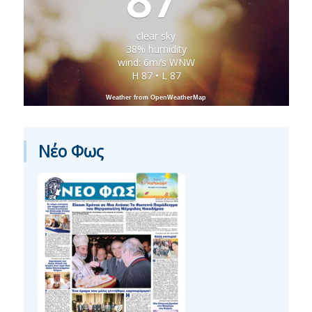
clear sky
38% humidity
wind: 6m/s WNW
H 87 • L 87
Weather from OpenWeatherMap
Νέο Φως