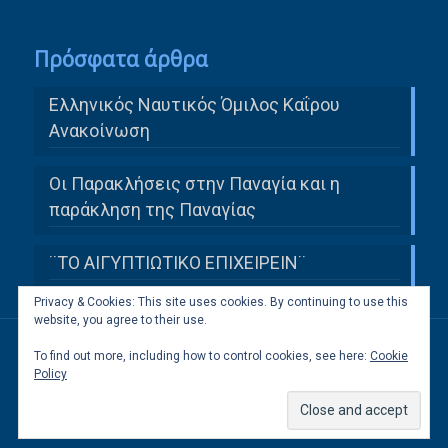
Πρόσφατα άρθρα
Ελληνικός Ναυτικός Όμιλος Καΐρου
Ανακοίνωση
Οι Παρακλήσεις στην Παναγία και η
παράκληση της Παναγίας
¨ΤΟ ΑΙΓΥΠΤΙΩΤΙΚΟ ΕΠΙΧΕΙΡΕΙΝ¨
Privacy & Cookies: This site uses cookies. By continuing to use this
website, you agree to their use.
To find out more, including how to control cookies, see here:
Cookie
All Rights Reserved to Ελληνική Κοινότητα
Policy
Καΐρου