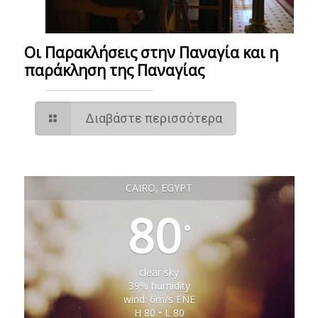
Οι Παρακλήσεις στην Παναγία και η
παράκληση της Παναγίας
Διαβάστε περισσότερα
CAIRO, EGYPT
80
°
clear sky
39% humidity
wind: 6m/s ENE
H 80 • L 80