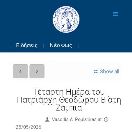
Ειδήσεις
Νέο Φως
Show all
Τέταρτη Ημέρα του
Πατριάρχη Θεοδώρου Β΄ στη
Ζάμπια
Published by
Vassilis Α. Poularikas
at
25/05/2026